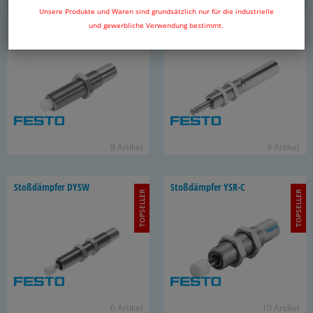
Unsere Produkte und Waren sind grundsätzlich nur für die industrielle
Stoß­dämp­fer DYSC
Stoß­dämp­fer DYSR
und gewerbliche Verwendung bestimmt.
8 Ar­ti­kel
9 Ar­ti­kel
Stoß­dämp­fer DYSW
Stoß­dämp­fer YSR-C
TOPSELLER
TOPSELLER
6 Ar­ti­kel
10 Ar­ti­kel