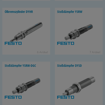
Öl­brems­zy­lin­der DYHR
Stoß­dämp­fer YSRW
6 Ar­ti­kel
7 Ar­ti­kel
Stoß­dämp­fer YSRW-​DGC
Stoß­dämp­fer DYSD