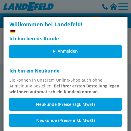
Willkommen bei Landefeld!
Pneumatische Zylinder
Ich bin bereits Kunde
Industriestoßdämpfer
Anmelden
Ich bin ein Neukunde
Stoß­dämp­fer DYEF
Stoß­dämp­fer DYSS
Sie können in unserem Online-Shop auch ohne
Anmeldung bestellen.
Bei Ihrer ersten Bestellung legen
wir Ihnen automatisch ein Kundenkonto an.
Neukunde (Preise zzgl. MwSt)
Neukunde (Preise inkl. MwSt)
51 Ar­ti­kel
29 Ar­ti­kel