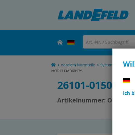
Wil
norelem Normteile
Systeme und Komp
NORELEM060135
26101-0150155
Ich 
Artikelnummer:
OT-NORE