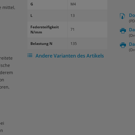
G
M4
 mittel,
Do
L
13
(PD
Fe­der­stei­fig­keit
Da
71
N/mm
(Dr
Be­las­tung N
135
Da
(Dr
Andere Varianten des Artikels
eitete
ische
nderem
on
oren,
ei
en