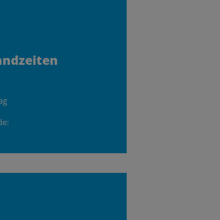
andzeiten
ag
de: