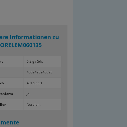
ere Informationen zu
ORELEM060135
ht
6,2 g / Stk.
4059495246895
No.
40169991
konform
Ja
ller
Norelem
umente