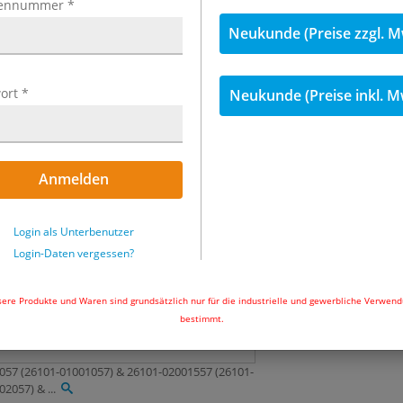
ennummer
*
ab
2,01 €
ink
Neukunde (Preise zzgl. M
Preisstaffe
1 Stk.
2,55 €
ort
*
Neukunde (Preise inkl. M
Menge
Anmelden
Sofort ab Lager l
Uhr und wir ver
Login als Unterbenutzer
In den Wa
Login-Daten vergessen?
ere Produkte und Waren sind grundsätzlich nur für die industrielle und gewerbliche Verwen
bestimmt.
1057 (26101-01001057) & 26101-02001557 (26101-
2057) & ...