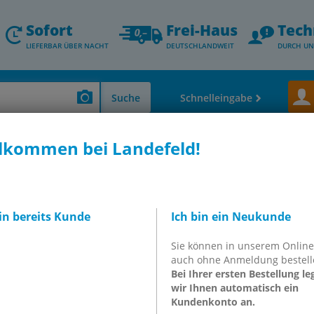
Sofort
Frei-Haus
Tech
LIEFERBAR ÜBER NACHT
DEUTSCHLANDWEIT
DURCH UN
Suche
Schnelleingabe
lkommen bei Landefeld!
onenten für den Maschinen-und Anlagebau
26000
Gummipuffer
Gu
7 Gummipuffer
bin bereits Kunde
Ich bin ein Neukunde
LEM060135
Sie können in unserem Onlin
auch ohne Anmeldung bestell
Bei Ihrer ersten Bestellung le
wir Ihnen automatisch ein
inkl. MwSt.
Kundenkonto an.