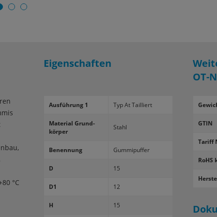
Eigenschaften
Weit
OT-N
eren
Aus­füh­rung 1
Typ At Tail­liert
Gewic
mmis
Ma­te­ri­al Grund­
GTIN
t
Stahl
kör­per
Tariff 
enbau,
Be­nen­nung
Gum­mi­puf­fer
,
RoHS 
D
15
Herste
+80 °C
D1
12
H
15
Dok