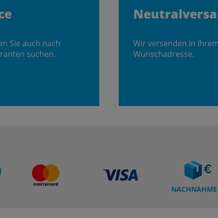
ce
Neutralvers
en Sie auch nach
Wir versenden in Ihre
ranten suchen.
Wunschadresse.
NACHNAHME