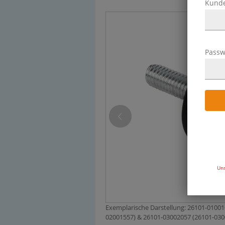
Kund
Passw
Uns
Exemplarische Darstellung: 26101-0100
02001557) & 26101-03002057 (26101-0300