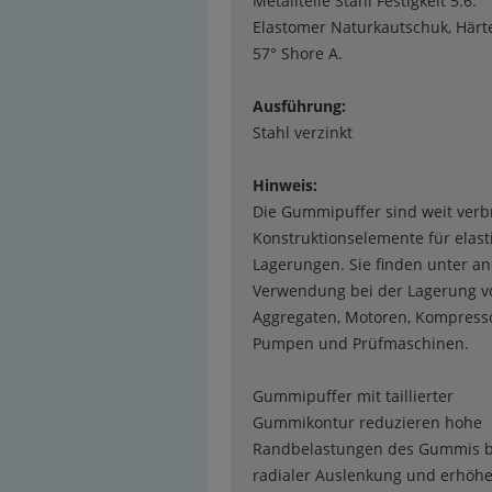
Metallteile Stahl Festigkeit 5.6.
Elastomer Naturkautschuk, Härte
57° Shore A.
Ausführung:
Stahl verzinkt
Hinweis:
Die Gummipuffer sind weit verbr
Konstruktionselemente für elast
Lagerungen. Sie finden unter a
Verwendung bei der Lagerung v
Aggregaten, Motoren, Kompress
Pumpen und Prüfmaschinen.
Gummipuffer mit taillierter
Gummikontur reduzieren hohe
Randbelastungen des Gummis b
radialer Auslenkung und erhöh