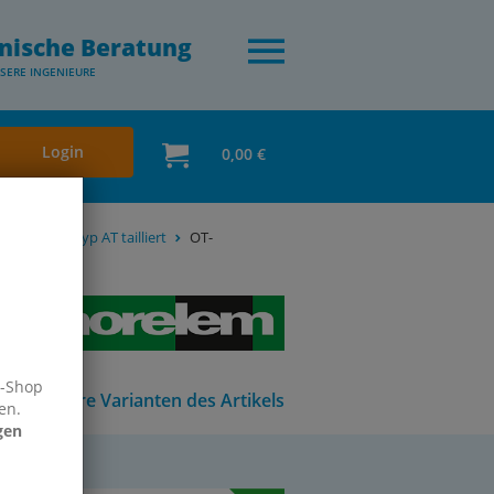
nische Beratung
SERE INGENIEURE
Login
0,00 €
mmipuffer Typ AT tailliert
OT-
e-Shop
Andere Varianten des Artikels
en.
gen