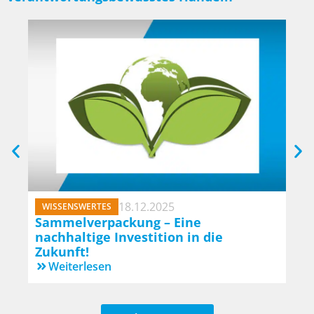
18.12.2025
WISSENSWERTES
AL
Sammelverpackung – Eine
BAF
nachhaltige Investition in die
in 
Zukunft!
W
Weiterlesen