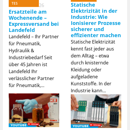
TES
Statische
26
Elektrizität in der
Ersatzteile am
Zylinderschalter &
Industrie: Wie
Zubehör
Wochenende –
Ionisierer Prozesse
Expressversand bei
sicherer und
Landefeld
effizienter machen
Landefeld – Ihr Partner
Statische Elektrizität
für Pneumatik,
kennt fast jeder aus
Hydraulik &
dem Alltag – etwa
Industriebedarf Seit
durch knisternde
über 45 Jahren ist
Kleidung oder
Landefeld Ihr
aufgeladene
verlässlicher Partner
Kunststoffe. In der
für Pneumatik,...
Industrie kann...