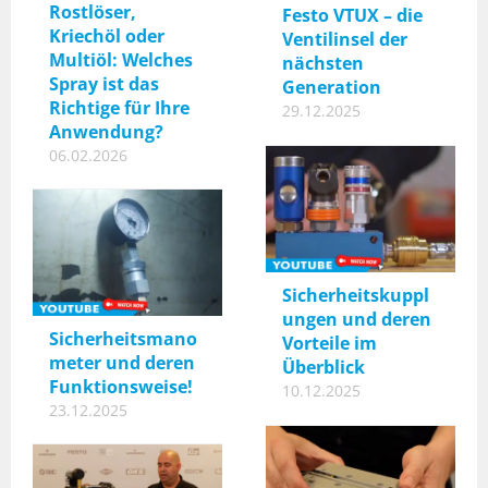
Rostlöser,
Festo VTUX – die
Kriechöl oder
Ventilinsel der
Multiöl: Welches
nächsten
Spray ist das
Generation
Richtige für Ihre
29.12.2025
Anwendung?
06.02.2026
Sicherheitskuppl
ungen und deren
Sicherheitsmano
Vorteile im
meter und deren
Überblick
Funktionsweise!
10.12.2025
23.12.2025