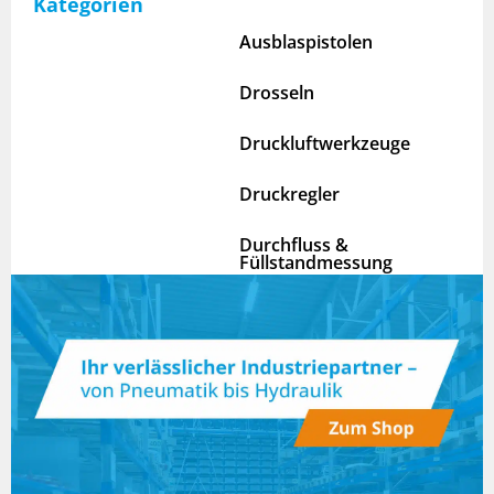
Kategorien
Ausblaspistolen
Drosseln
Druckluftwerkzeuge
Druckregler
Durchfluss &
Füllstandmessung
Gewindefittings
Handventile
Industriebedarf
Klappen