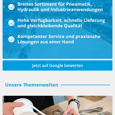
Klemmen
Kugelhähne
Kupplungen
Leitungsverbinder
Magnetventile
Manometer
Jetzt auf Google bewerten
Pneumatikventile
Unsere Themenwelten
Rohre
Rückschlagventile
Schalldämpfer