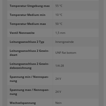
Tem­pe­ra­tur Um­ge­bung max
55 °C
Tem­pe­ra­tur Me­di­um min
10 °C
Tem­pe­ra­tur Me­di­um max
50 °C
Ven­til Nenn­wei­te
1,5 mm
Lei­tungs­an­schluss 2 Typ
In­nen­ge­win­de
Lei­tungs­an­schluss 2 Ge­win­
UNF flat bot­tom
de­art
Lei­tungs­an­schluss 2 Ge­win­
1/4-28
de­be­zeich­nung
Span­nung min / Nenn­span­
24 V
nung
Span­nung max / Nenn­span­
24 V
nung
Wech­sel­span­nung
Nein