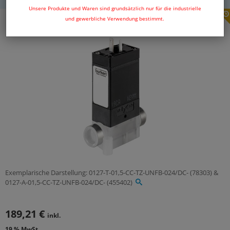
Unsere Produkte und Waren sind grundsätzlich nur für die industrielle
und gewerbliche Verwendung bestimmt.
Exemplarische Darstellung: 0127-T-01,5-CC-TZ-UNFB-024/DC- (78303) &
0127-A-01,5-CC-TZ-UNFB-024/DC- (455402)
189,21 €
inkl.
19 % MwSt.