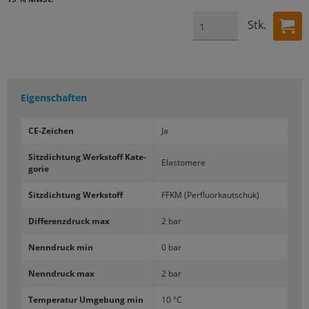
Stk.
Eigenschaften
CE-​Zeichen
Ja
Sitz­dich­tung Werk­stoff Ka­te­
Elas­to­me­re
go­rie
Sitz­dich­tung Werk­stoff
FFKM (Per­fluor­kau­tschuk)
Dif­fe­renz­druck max
2 bar
Nenn­druck min
0 bar
Nenn­druck max
2 bar
Tem­pe­ra­tur Um­ge­bung min
10 °C