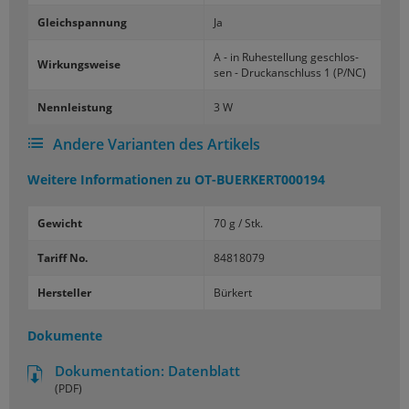
Gleich­span­nung
Ja
A - in Ru­he­stel­lung ge­schlos­
Wir­kungs­wei­se
sen - Druck­an­schluss 1 (P/NC)
Nenn­leis­tung
3 W
Andere Varianten des Artikels
Weitere Informationen zu
OT-BUERKERT000194
Gewicht
70 g / Stk.
Tariff No.
84818079
Hersteller
Bürkert
Dokumente
Dokumentation: Datenblatt
(PDF)