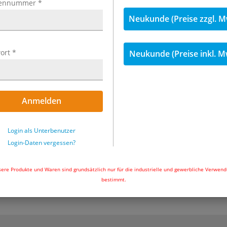
ennummer
*
Name
*
Neukunde (Preise zzgl. M
ort
irma
*
Neukunde (Preise inkl. M
-Mail
*
Anmelden
Mit Klick auf "Widerruf bestätigen" übermitteln Sie Ih
Login als Unterbenutzer
Widerrufserklärun
Login-Daten vergessen?
ere Produkte und Waren sind grundsätzlich nur für die industrielle und gewerbliche Verwen
Widerruf bestätigen
bestimmt.