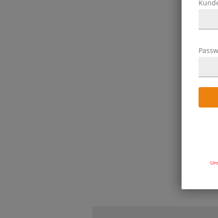
Kund
Passw
F
E
Uns