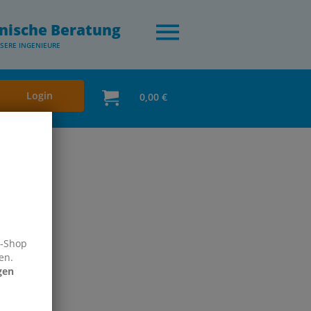
nische Beratung
SERE INGENIEURE
Login
0,00 €
ng
e-Shop
en.
gen