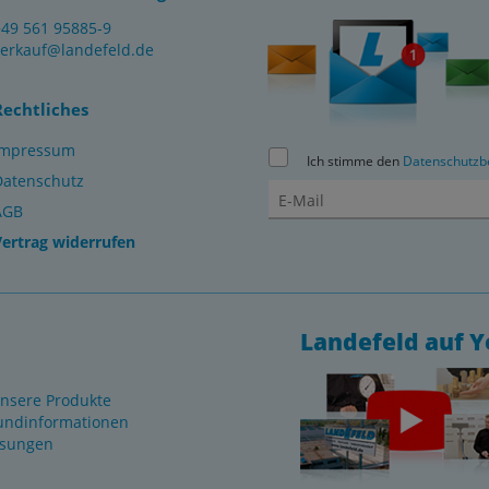
+49 561 95885-9
verkauf@landefeld.de
Rechtliches
Impressum
Ich stimme den
Datenschutzb
Datenschutz
AGB
Vertrag widerrufen
Landefeld auf 
nsere Produkte
undinformationen
ösungen