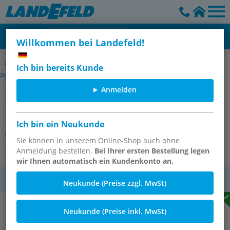
Willkommen bei Landefeld!
Lagerböcke für Mitten- & Flansch-Schwenkbefestigungen, für
Ich bin bereits Kunde
Pneumatik-Zylinder ISO 15552
Anmelden
2 Stk. Lagerböcke für
Mittenschwenkbefest. 63 & 80 mm
Ich bin ein Neukunde
Artikelnummer:
TL 63/80 ES
Sie können in unserem Online-Shop auch ohne
Andere Varianten des Artikels
Anmeldung bestellen.
Bei Ihrer ersten Bestellung legen
wir Ihnen automatisch ein Kundenkonto an.
MwSt.
Neukunde (Preise zzgl. MwSt)
Neukunde (Preise inkl. MwSt)