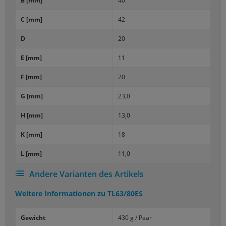
B [mm]
40
C [mm]
42
D
20
E [mm]
11
F [mm]
20
G [mm]
23,0
H [mm]
13,0
K [mm]
18
L [mm]
11,0
Andere Varianten des Artikels
Weitere Informationen zu
TL63/80ES
Gewicht
430 g / Paar