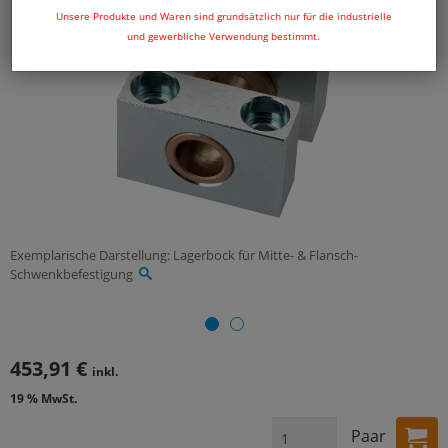
Unsere Produkte und Waren sind grundsätzlich nur für die industrielle
und gewerbliche Verwendung bestimmt.
Exemplarische Darstellung: Lagerbock für Mitte- & Flansch-
Schwenkbefestigung
453,91 €
inkl.
19 % MwSt.
Paar