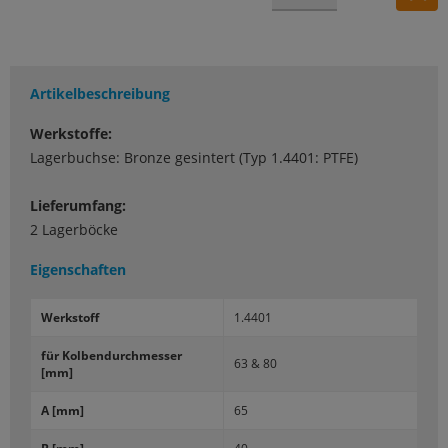
Artikelbeschreibung
Werkstoffe:
Lagerbuchse: Bronze gesintert (Typ 1.4401: PTFE)
Lieferumfang:
2 Lagerböcke
Eigenschaften
Werk­stoff
1.4401
für Kol­ben­durch­mes­ser
63 & 80
[mm]
A [mm]
65