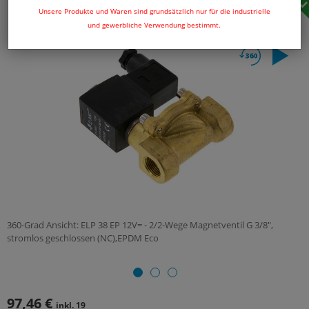
Unsere Produkte und Waren sind grundsätzlich nur für die industrielle
und gewerbliche Verwendung bestimmt.
360-Grad Ansicht: ELP 38 EP 12V= - 2/2-Wege Magnetventil G 3/8",
stromlos geschlossen (NC),EPDM Eco
97,46 €
inkl. 19