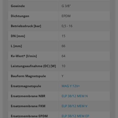
Ge­win­de
G 3/8"
Dich­tun­gen
EPDM
Be­triebs­druck [bar]
0,5 - 16
DN [mm]
15
L [mm]
66
Kv-​Wert* [l/min]
64
Leis­tungs­auf­nah­me (DC) [W]
10
Bau­form Ma­gnet­spu­le
Y
Er­satz­ma­gnet­spu­le
MAG Y 12V=
Er­satz­mem­bra­ne NBR
ELP 38/12 MEM N
Er­satz­mem­bra­ne FKM
ELP 38/12 MEM V
Er­satz­mem­bra­ne EPDM
ELP 38/12 MEM EP