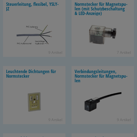
Steu­er­lei­tung, fle­xi­bel, YSLY-​
Norm­ste­cker für Ma­gnet­spu­
JZ
len (mit Schutz­be­schal­tung
& LED-​Anzeige)
9 Ar­ti­kel
7 Ar­ti­kel
Leuch­ten­de Dich­tun­gen für
Ver­bin­dungs­lei­tun­gen,
Norm­ste­cker
Norm­ste­cker für Ma­gnet­spu­
len
9 Ar­ti­kel
9 Ar­ti­kel