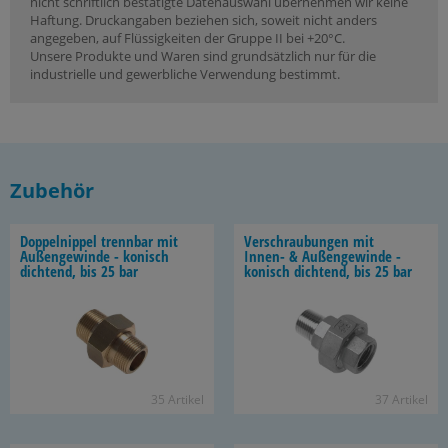
nicht schriftlich bestätigte Datenauswahl übernehmen wir keine
Haftung. Druckangaben beziehen sich, soweit nicht anders
angegeben, auf Flüssigkeiten der Gruppe II bei +20°C.
Unsere Produkte und Waren sind grundsätzlich nur für die
industrielle und gewerbliche Verwendung bestimmt.
Zubehör
Dop­pel­nip­pel trenn­bar mit
Ver­schrau­bun­gen mit
Au­ßen­ge­win­de - ko­nisch
Innen-​ & Au­ßen­ge­win­de -
dich­tend, bis 25 bar
ko­nisch dich­tend, bis 25 bar
35 Ar­ti­kel
37 Ar­ti­kel