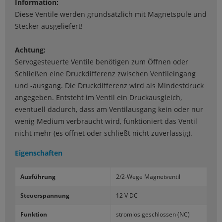
Information:
Diese Ventile werden grundsätzlich mit Magnetspule und
Stecker ausgeliefert!
Achtung:
Servogesteuerte Ventile benötigen zum Öffnen oder
Schließen eine Druckdifferenz zwischen Ventileingang
und -ausgang. Die Druckdifferenz wird als Mindestdruck
angegeben. Entsteht im Ventil ein Druckausgleich,
eventuell dadurch, dass am Ventilausgang kein oder nur
wenig Medium verbraucht wird, funktioniert das Ventil
nicht mehr (es öffnet oder schließt nicht zuverlässig).
Eigenschaften
Aus­füh­rung
2/2-​Wege Ma­gnet­ven­til
Steu­er­span­nung
12 V DC
Funk­ti­on
strom­los ge­schlos­sen (NC)