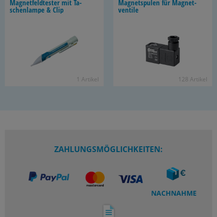
Ma­gnet­feld­tes­ter mit Ta­
Ma­gnet­spu­len für Ma­gnet­
schen­lam­pe & Clip
ven­ti­le
1 Ar­ti­kel
128 Ar­ti­kel
ZAHLUNGSMÖGLICHKEITEN:
NACHNAHME