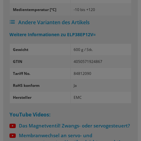
Me­di­en­tem­pe­ra­tur [°C]
-10 bis +120
Andere Varianten des Artikels
Weitere Informationen zu
ELP38EP12V=
Gewicht
600 g / Stk.
GTIN
4050571924867
Tariff No.
84812090
RoHS konform
Ja
Hersteller
EMC
YouTube Videos:
Das Magnetventil! Zwangs- oder servogesteuert?
Membranwechsel an servo- und