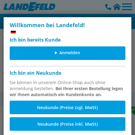
Willkommen bei Landefeld!
Gelenkbolzenschellen, Eco-Line
Ich bin bereits Kunde
24mm Eco-Gelenkbolzenschelle, 86
Anmelden
- 91mm, 1.4016 (W2)
Artikelnummer:
SSB 91 ES E
Ich bin ein Neukunde
Andere Varianten des Artikels
Sie können in unserem Online-Shop auch ohne
Anmeldung bestellen.
Bei Ihrer ersten Bestellung legen
wir Ihnen automatisch ein Kundenkonto an.
MwSt.
Neukunde (Preise zzgl. MwSt)
Neukunde (Preise inkl. MwSt)