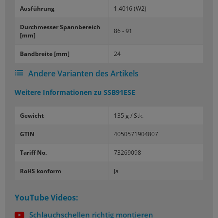
Aus­füh­rung
1.4016 (W2)
Durch­mes­ser Spann­be­reich
86 - 91
[mm]
Band­brei­te [mm]
24
Andere Varianten des Artikels
Weitere Informationen zu
SSB91ESE
Gewicht
135 g / Stk.
GTIN
4050571904807
Tariff No.
73269098
RoHS konform
Ja
YouTube Videos:
Schlauchschellen richtig montieren