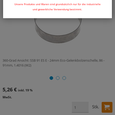
Unsere Produkte und Waren sind grundsätzlich nur für die industrielle
und gewerbliche Verwendung bestimmt.
360-Grad Ansicht: SSB 91 ES E - 24mm Eco-Gelenkbolzenschelle, 86 -
91mm, 1.4016 (W2)
5,26 €
inkl. 19 %
MwSt.
Stk.