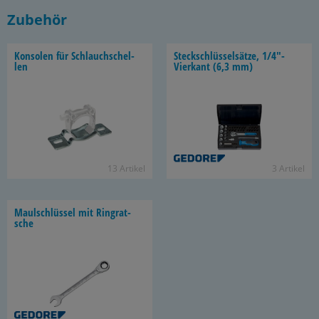
Zubehör
Kon­so­len für Schlauch­schel­
Steck­schlüs­sel­sät­ze, 1/4"-​
len
Vierkant (6,3 mm)
13 Ar­ti­kel
3 Ar­ti­kel
Maul­schlüs­sel mit Ring­rat­
sche