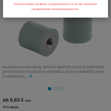
Unsere Produkte und Waren sind grundsätzlich nur für die industrielle
und gewerbliche Verwendung bestimmt.
Exemplarische Darstellung: 26103-01-02001555 (26103-01-02001555) &
26103-01-02501555 (26103-01-02501555) & 26103-01-04003055 (26103-
01-04003055) & ...
ab
6,63 €
inkl.
19 % MwSt.