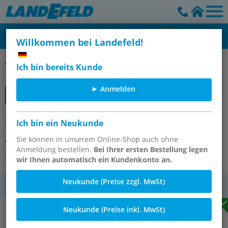
Willkommen bei Landefeld!
Gummipuffer Edelstahl, Typ E
Ich bin bereits Kunde
Anmelden
26103-01-03001555 Gummipuffer
Ich bin ein Neukunde
Artikelnummer:
Sie können in unserem Online-Shop auch ohne
OT-NORELEM060223
Anmeldung bestellen.
Bei Ihrer ersten Bestellung legen
Andere Varianten des Artikels
wir Ihnen automatisch ein Kundenkonto an.
Neukunde (Preise zzgl. MwSt)
MwSt.
Neukunde (Preise inkl. MwSt)