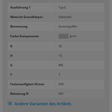
Aus­füh­rung 1
Typ E
Ma­te­ri­al Grund­kör­per
Edel­stahl
Be­nen­nung
Gum­mi­puf­fer
grau
Farbe Kom­po­nen­te
D
30
H
15
G
M8
T
7
Fe­der­stei­fig­keit N/mm
545
Be­las­tung N
491
Andere Varianten des Artikels