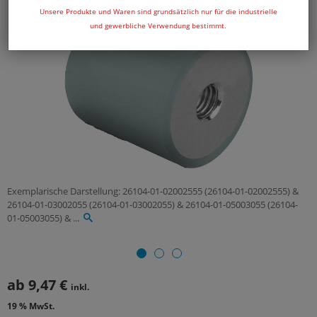
Unsere Produkte und Waren sind grundsätzlich nur für die industrielle
und gewerbliche Verwendung bestimmt.
Exemplarische Darstellung: 26104-01-02002555 (26104-01-02002555) &
26104-01-03002055 (26104-01-03002055) & 26104-01-05003055 (26104-
01-05003055) & ...
ab
9,47 €
inkl.
19 % MwSt.