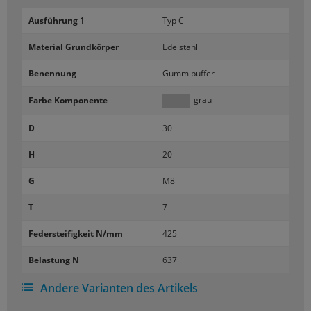
Aus­füh­rung 1
Typ C
Ma­te­ri­al Grund­kör­per
Edel­stahl
Be­nen­nung
Gum­mi­puf­fer
grau
Farbe Kom­po­nen­te
D
30
H
20
G
M8
T
7
Fe­der­stei­fig­keit N/mm
425
Be­las­tung N
637
Andere Varianten des Artikels