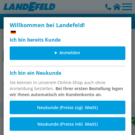
Willkommen bei Landefeld!
Gummipuffer Edelstahl, Typ C
Ich bin bereits Kunde
Anmelden
26104-01-03002055 Gummipuffer
Ich bin ein Neukunde
Artikelnummer:
Sie können in unserem Online-Shop auch ohne
OT-NORELEM060288
Anmeldung bestellen.
Bei Ihrer ersten Bestellung legen
Andere Varianten des Artikels
wir Ihnen automatisch ein Kundenkonto an.
Neukunde (Preise zzgl. MwSt)
MwSt.
Neukunde (Preise inkl. MwSt)