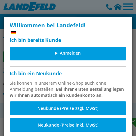
Willkommen bei Landefeld!
Gummipuffer Edelstahl, Typ D
Ich bin bereits Kunde
Anmelden
26106-01-02502055 Gummipuffer
Ich bin ein Neukunde
Artikelnummer:
Sie können in unserem Online-Shop auch ohne
OT-NORELEM060344
Anmeldung bestellen.
Bei Ihrer ersten Bestellung legen
Andere Varianten des Artikels
wir Ihnen automatisch ein Kundenkonto an.
Neukunde (Preise zzgl. MwSt)
MwSt.
Neukunde (Preise inkl. MwSt)