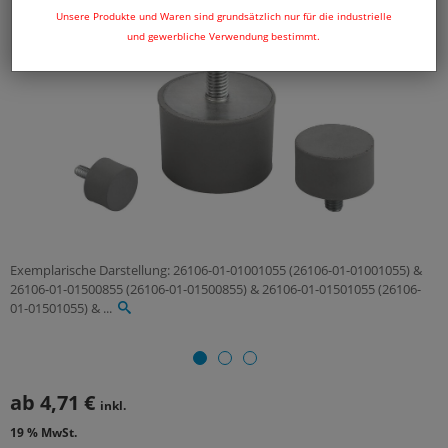
Unsere Produkte und Waren sind grundsätzlich nur für die industrielle
und gewerbliche Verwendung bestimmt.
Exemplarische Darstellung: 26106-01-01001055 (26106-01-01001055) &
26106-01-01500855 (26106-01-01500855) & 26106-01-01501055 (26106-
01-01501055) & ...
ab
4,71 €
inkl.
19 % MwSt.