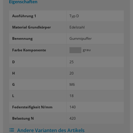
Eigenschaften
Aus­füh­rung 1
Typ D
Ma­te­ri­al Grund­kör­per
Edel­stahl
Be­nen­nung
Gum­mi­puf­fer
grau
Farbe Kom­po­nen­te
D
25
H
20
G
M6
L
18
Fe­der­stei­fig­keit N/mm
140
Be­las­tung N
420
Andere Varianten des Artikels