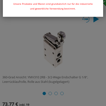
Unsere Produkte und Waren sind grundsätzlich nur für die industrielle
und gewerbliche Verwendung bestimmt.
360-Grad Ansicht: YMV310 2RB - 3/2-Wege Endschalter G 1/8",
Leerrücklaufrolle, Rolle aus Stahl (kugelgelagert)
73,77 €
inkl. 19