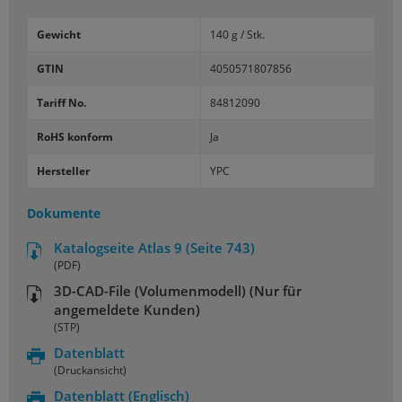
Gewicht
140 g / Stk.
GTIN
4050571807856
Tariff No.
84812090
RoHS konform
Ja
Hersteller
YPC
Dokumente
Katalogseite Atlas 9 (Seite 743)
(PDF)
3D-CAD-File (Volumenmodell) (Nur für
angemeldete Kunden)
(STP)
Datenblatt
(Druckansicht)
Datenblatt
(Englisch)