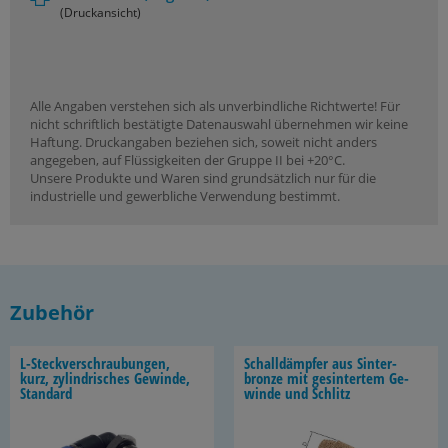
(Druckansicht)
Alle Angaben verstehen sich als unverbindliche Richtwerte! Für
nicht schriftlich bestätigte Datenauswahl übernehmen wir keine
Haftung. Druckangaben beziehen sich, soweit nicht anders
angegeben, auf Flüssigkeiten der Gruppe II bei +20°C.
Unsere Produkte und Waren sind grundsätzlich nur für die
industrielle und gewerbliche Verwendung bestimmt.
Zubehör
L-​Steckverschraubungen,
Schall­dämp­fer aus Sin­ter­
kurz, zy­lin­dri­sches Ge­win­de,
bron­ze mit ge­sin­ter­tem Ge­
Stan­dard
win­de und Schlitz