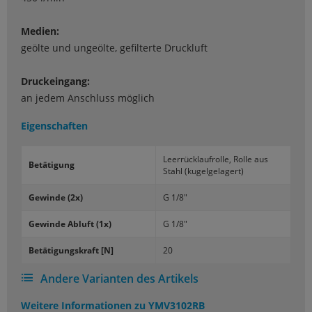
Medien:
geölte und ungeölte, gefilterte Druckluft
Druckeingang:
an jedem Anschluss möglich
Eigenschaften
Leer­rück­lauf­rol­le, Rolle aus
Be­tä­ti­gung
Stahl (ku­gel­ge­la­gert)
Ge­win­de (2x)
G 1/8"
Ge­win­de Ab­luft (1x)
G 1/8"
Be­tä­ti­gungs­kraft [N]
20
Andere Varianten des Artikels
Weitere Informationen zu
YMV3102RB