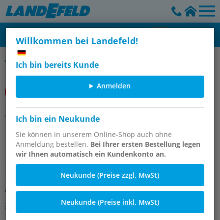
Willkommen bei Landefeld!
OT-R
Ich bin bereits Kunde
Anmelden
3/2-Wege-Magnetventil,
Ich bin ein Neukunde
Direktmontage, Banjo-Anschluss,
Sie können in unserem Online-Shop auch ohne
NC, 24 DC,
Anmeldung bestellen.
Bei Ihrer ersten Bestellung legen
Mediums-/Umgebungstemp. -10 °C
wir Ihnen automatisch ein Kundenkonto an.
bis
Neukunde (Preise zzgl. MwSt)
Artikelnummer:
OT-RIE000185
Neukunde (Preise inkl. MwSt)
Andere Varianten des Artikels