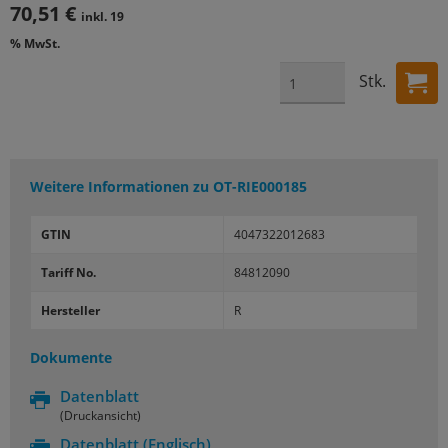
70,51 €
inkl. 19
% MwSt.
Stk.
Weitere Informationen zu
OT-RIE000185
GTIN
4047322012683
Tariff No.
84812090
Hersteller
R
Dokumente
Datenblatt
(Druckansicht)
Datenblatt
(Englisch)