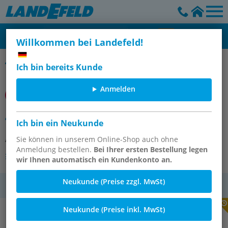
Willkommen bei Landefeld!
Norgren US
Ich bin bereits Kunde
Anmelden
49028 Spez. Zyl. Mosier
Ich bin ein Neukunde
Artikelnummer:
Sie können in unserem Online-Shop auch ohne
OT-IMI108334
Anmeldung bestellen.
Bei Ihrer ersten Bestellung legen
Andere Varianten des Artikels
wir Ihnen automatisch ein Kundenkonto an.
Neukunde (Preise zzgl. MwSt)
MwSt.
Neukunde (Preise inkl. MwSt)