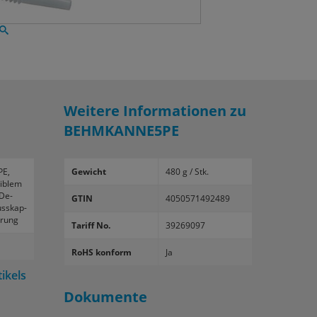
Weitere Informationen zu
BEHMKANNE5PE
PE,
Gewicht
480 g / Stk.
xi­blem
 De­
GTIN
4050571492489
uss­kap­
­rung
Tariff No.
39269097
RoHS konform
Ja
ikels
Dokumente