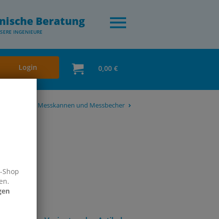
nische Beratung
SERE INGENIEURE
Login
0,00 €
 & Behälter
Messkannen und Messbecher
e-Shop
en.
gen