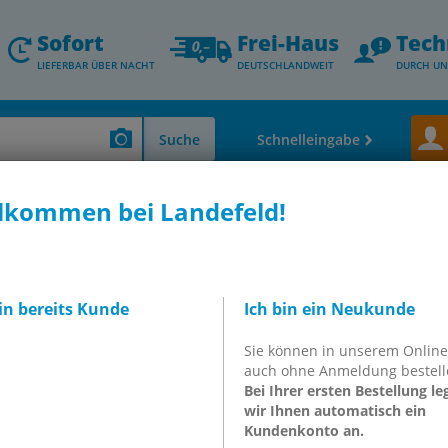
Sofort
Frei-Haus
Tech
LIEFERBAR ÜBER NACHT
DEUTSCHLANDWEIT
DURCH UN
Suche
Schnelleingabe
lkommen bei Landefeld!
el, Wälzlager, Riemen, Klebstoffe, Normteile & andere)
Öle, Fette, Pasten
e (PE, weiß) mit
bin bereits Kunde
Ich bin ein Neukunde
ufrohr, Deckel,
Sie können in unserem Onlin
e und Skalierung
auch ohne Anmeldung bestell
Bei Ihrer ersten Bestellung le
wir Ihnen automatisch ein
NNE 5 PE
Kundenkonto an.