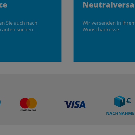
ce
Neutralvers
en Sie auch nach
Wir versenden in Ihre
ranten suchen.
Wunschadresse.
NACHNAHME