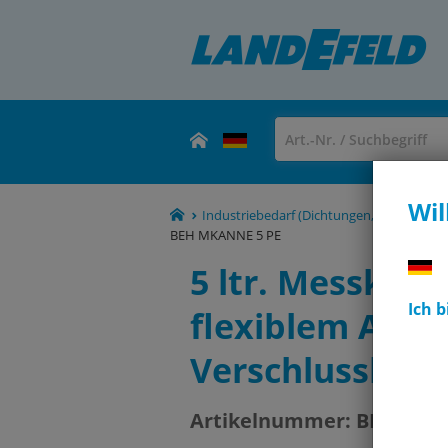
Wil
Industriebedarf (Dichtungen, Schmiermitt
BEH MKANNE 5 PE
5 ltr. Messkann
Ich 
flexiblem Ausla
Verschlusskapp
Artikelnummer:
BEH MKA