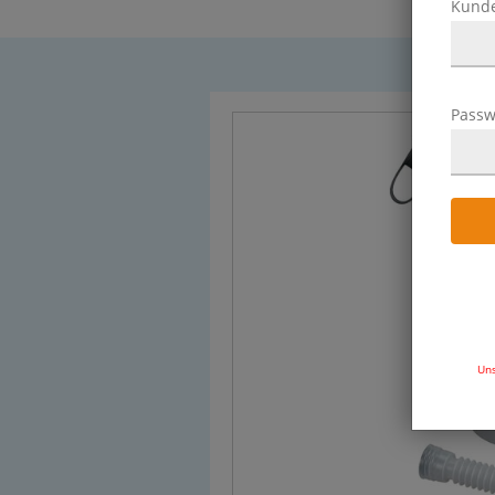
Kund
Passw
Uns