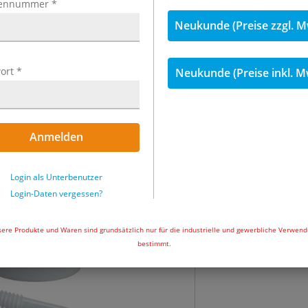
ennummer
*
Neukunde (Preise zzgl. M
inkl. MwSt.
ort
*
Neukunde (Preise inkl. M
52,24 €
inkl. 
Menge
Anmelden
Sofort lieferbar
Login als Unterbenutzer
In den Wa
Login-Daten vergessen?
ere Produkte und Waren sind grundsätzlich nur für die industrielle und gewerbliche Verwen
bestimmt.