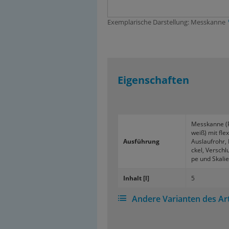
Exemplarische Darstellung: Messkanne
Eigenschaften
Mess­kan­ne (
weiß) mit fle­
Aus­füh­rung
Aus­lauf­rohr,
ckel, Ver­schl
pe und Ska­lie
In­halt [l]
5
Andere Varianten des Art