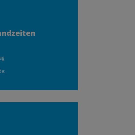
andzeiten
ag
de: