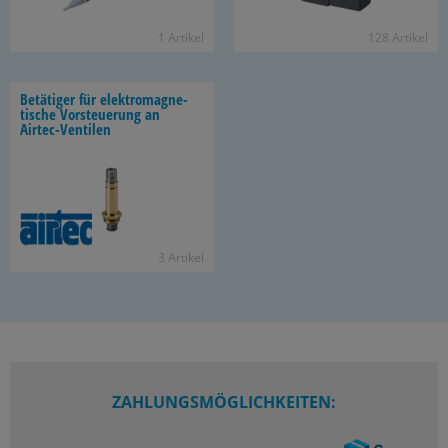
1 Ar­ti­kel
128 Ar­ti­kel
Be­tä­ti­ger für elek­tro­ma­gne­
ti­sche Vor­steue­rung an
Airtec-​Ventilen
3 Ar­ti­kel
ZAHLUNGSMÖGLICHKEITEN: