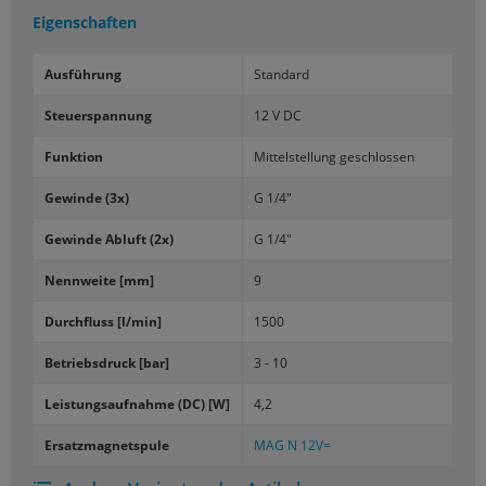
Eigenschaften
Aus­füh­rung
Stan­dard
Steu­er­span­nung
12 V DC
Funk­ti­on
Mit­tel­stel­lung ge­schlos­sen
Ge­win­de (3x)
G 1/4"
Ge­win­de Ab­luft (2x)
G 1/4"
Nenn­wei­te [mm]
9
Durch­fluss [l/min]
1500
Be­triebs­druck [bar]
3 - 10
Leis­tungs­auf­nah­me (DC) [W]
4,2
Er­satz­ma­gnet­spu­le
MAG N 12V=