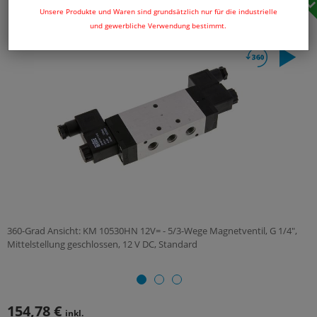
Unsere Produkte und Waren sind grundsätzlich nur für die industrielle
und gewerbliche Verwendung bestimmt.
360-Grad Ansicht: KM 10530HN 12V= - 5/3-Wege Magnetventil, G 1/4",
Mittelstellung geschlossen, 12 V DC, Standard
154,78 €
inkl.