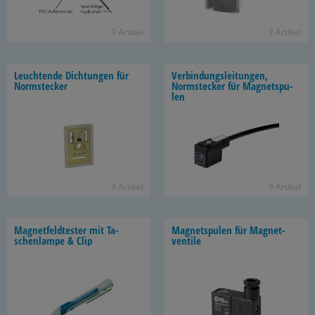
9 Ar­ti­kel
7 Ar­ti­kel
Leuch­ten­de Dich­tun­gen für
Ver­bin­dungs­lei­tun­gen,
Norm­ste­cker
Norm­ste­cker für Ma­gnet­spu­
len
9 Ar­ti­kel
9 Ar­ti­kel
Ma­gnet­feld­tes­ter mit Ta­
Ma­gnet­spu­len für Ma­gnet­
schen­lam­pe & Clip
ven­ti­le