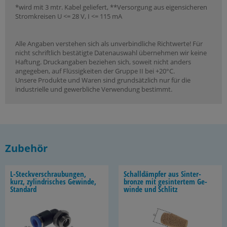
*wird mit 3 mtr. Kabel geliefert, **Versorgung aus eigensicheren
Stromkreisen U <= 28 V, I <= 115 mA
Alle Angaben verstehen sich als unverbindliche Richtwerte! Für
nicht schriftlich bestätigte Datenauswahl übernehmen wir keine
Haftung. Druckangaben beziehen sich, soweit nicht anders
angegeben, auf Flüssigkeiten der Gruppe II bei +20°C.
Unsere Produkte und Waren sind grundsätzlich nur für die
industrielle und gewerbliche Verwendung bestimmt.
Zubehör
L-​Steckverschraubungen,
Schall­dämp­fer aus Sin­ter­
kurz, zy­lin­dri­sches Ge­win­de,
bron­ze mit ge­sin­ter­tem Ge­
Stan­dard
win­de und Schlitz