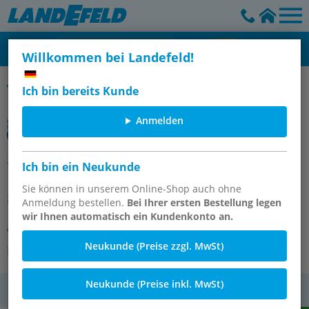
Willkommen bei Landefeld!
5/3-Wege Magnetventile, Baureihe KM
Ich bin bereits Kunde
Anmelden
5/3-Wege Magnetventil, G 1/4",
Ich bin ein Neukunde
Mittelstellung geschlossen, 12 V DC,
Sie können in unserem Online-Shop auch ohne
Standard
Anmeldung bestellen.
Bei Ihrer ersten Bestellung legen
wir Ihnen automatisch ein Kundenkonto an.
Artikelnummer:
KM 10530HN 12V=
Neukunde (Preise zzgl. MwSt)
Andere Varianten des Artikels
Neukunde (Preise inkl. MwSt)
MwSt.