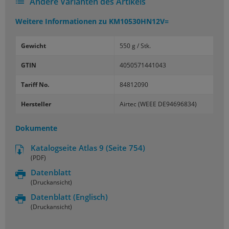
Andere Varianten des Artikels
Weitere Informationen zu
KM10530HN12V=
Gewicht
550 g / Stk.
GTIN
4050571441043
Tariff No.
84812090
Hersteller
Airtec (WEEE DE94696834)
Dokumente
Katalogseite Atlas 9 (Seite 754)
(PDF)
Datenblatt
(Druckansicht)
Datenblatt
(Englisch)
(Druckansicht)