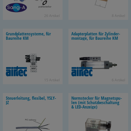
26 Ar­ti­kel
8 Ar­ti­kel
Grund­plat­ten­sys­te­me, für
Ad­ap­ter­plat­ten für Zy­lin­der­
Bau­rei­he KM
mon­ta­ge, für Bau­rei­he KM
15 Ar­ti­kel
6 Ar­ti­kel
Steu­er­lei­tung, fle­xi­bel, YSLY-​
Norm­ste­cker für Ma­gnet­spu­
JZ
len (mit Schutz­be­schal­tung
& LED-​Anzeige)