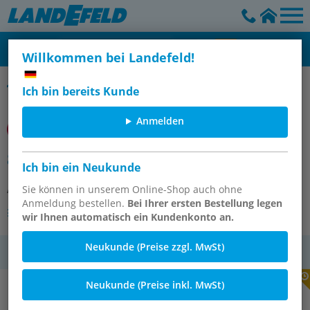
Willkommen bei Landefeld!
FRL Ersatzteile
Ich bin bereits Kunde
Anmelden
83.71029 Belueftungsfilter G1/8 X 4
Ich bin ein Neukunde
Artikelnummer:
Sie können in unserem Online-Shop auch ohne
OT-IMI108480
Anmeldung bestellen.
Bei Ihrer ersten Bestellung legen
Andere Varianten des Artikels
wir Ihnen automatisch ein Kundenkonto an.
Neukunde (Preise zzgl. MwSt)
MwSt.
Neukunde (Preise inkl. MwSt)