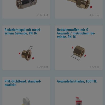
2 Ar­ti­kel
4 Ar­ti­kel
Re­du­zier­nip­pel mit me­tri­
Re­du­zier­muf­fen mit G-​
schem Ge­win­de, PN 16
Gewinde / me­tri­schem Ge­
win­de, PN 16
3 Ar­ti­kel
4 Ar­ti­kel
PTFE-​Dichtband, Stan­dard­
Ge­win­de­dicht­fa­den, LOC­TI­TE
qua­li­tät