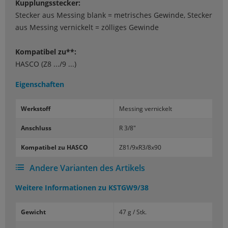
Kupplungsstecker:
Stecker aus Messing blank = metrisches Gewinde, Stecker
aus Messing vernickelt = zölliges Gewinde
Kompatibel zu**:
HASCO (Z8 .../9 ...)
Eigenschaften
Werk­stoff
Mes­sing ver­ni­ckelt
An­schluss
R 3/8"
Kom­pa­ti­bel zu HASCO
Z81/9xR3/8x90
Andere Varianten des Artikels
Weitere Informationen zu
KSTGW9/38
Gewicht
47 g / Stk.