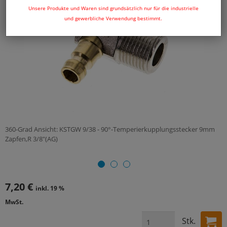
Unsere Produkte und Waren sind grundsätzlich nur für die industrielle
und gewerbliche Verwendung bestimmt.
360-Grad Ansicht: KSTGW 9/38 - 90°-Temperierkupplungsstecker 9mm
Zapfen,R 3/8"(AG)
7,20 €
inkl. 19 %
MwSt.
Stk.