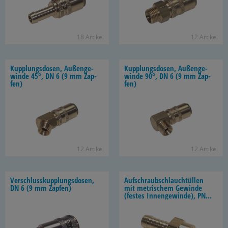
18 Ar­ti­kel
12 Ar­ti­kel
Kupp­lungs­do­sen, Au­ßen­ge­
Kupp­lungs­do­sen, Au­ßen­ge­
win­de 45°, DN 6 (9 mm Zap­
win­de 90°, DN 6 (9 mm Zap­
fen)
fen)
12 Ar­ti­kel
12 Ar­ti­kel
Ver­schluss­kupp­lungs­do­sen,
Auf­schraub­schlauch­tül­len
DN 6 (9 mm Zap­fen)
mit me­tri­schem Ge­win­de
(fes­tes In­nen­ge­win­de), PN
16