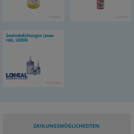
1 Ar­ti­kel
3 Ar­ti­kel
Ge­win­de­dich­tun­gen (an­ae­
rob), LO­XE­AL
16 Ar­ti­kel
ZAHLUNGSMÖGLICHKEITEN: