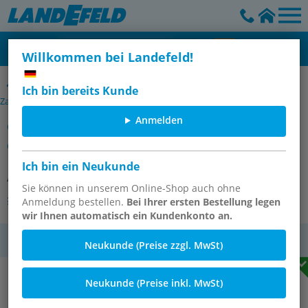
Willkommen bei Landefeld!
Kupplungsstecker, Außengewinde 90° ohne Ventil, DN 6 (9 mm
Ich bin bereits Kunde
Zapfen)
Anmelden
90°-Temperierkupplungsstecker
9mm Zapfen,R 3/8"(AG)
Ich bin ein Neukunde
Artikelnummer:
KSTGW 9/38
Sie können in unserem Online-Shop auch ohne
Andere Varianten des Artikels
Anmeldung bestellen.
Bei Ihrer ersten Bestellung legen
wir Ihnen automatisch ein Kundenkonto an.
MwSt.
Neukunde (Preise zzgl. MwSt)
Neukunde (Preise inkl. MwSt)