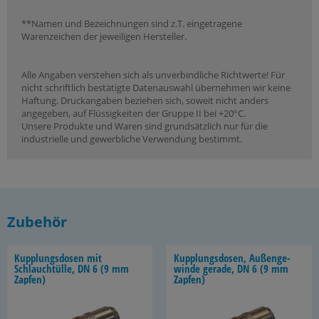
**Namen und Bezeichnungen sind z.T. eingetragene
Warenzeichen der jeweiligen Hersteller.
Alle Angaben verstehen sich als unverbindliche Richtwerte! Für
nicht schriftlich bestätigte Datenauswahl übernehmen wir keine
Haftung. Druckangaben beziehen sich, soweit nicht anders
angegeben, auf Flüssigkeiten der Gruppe II bei +20°C.
Unsere Produkte und Waren sind grundsätzlich nur für die
industrielle und gewerbliche Verwendung bestimmt.
Zubehör
Kupp­lungs­do­sen mit
Kupp­lungs­do­sen, Au­ßen­ge­
Schlauch­tül­le, DN 6 (9 mm
win­de ge­ra­de, DN 6 (9 mm
Zap­fen)
Zap­fen)