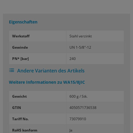
Eigenschaften
Werk­stoff
Stahl ver­zinkt
Ge­win­de
UN 1-5/8"-12
PN* [bar]
240
Andere Varianten des Artikels
Weitere Informationen zu
WA15/8JIC
Gewicht
600 g / Stk.
GTIN
4050571736538
Tariff No.
73079910
RoHS konform
Ja