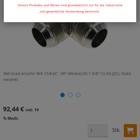
Unsere Produkte und Waren sind grundsätzlich nur für die industrielle
und gewerbliche Verwendung bestimmt.
360-Grad Ansicht: WA 15/8 JIC - 90°-Winkel,UN 1-5/8"-12 AG (JIC), Stahl
verzinkt
92,44 €
inkl. 19
% MwSt.
Stk.