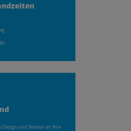
andzeiten
ag
de:
and
m Design und Namen an Ihre