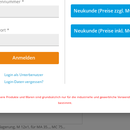
ennummer
*
Neukunde (Preise zzgl. M
49,74 €
inkl. 
Menge
ort
*
Neukunde (Preise inkl. M
Sofort lieferbar
Anmelden
In den Wa
Login als Unterbenutzer
Login-Daten vergessen?
ere Produkte und Waren sind grundsätzlich nur für die industrielle und gewerbliche Verwen
bestimmt.
agerung, M 12x1, für MA 35..., MC 75...