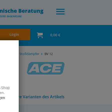
nische Beratung
SERE INGENIEURE
Login
0,00 €
gerungen für Stoßdämpfer
BV 12
e-Shop
en.
Andere Varianten des Artikels
gen