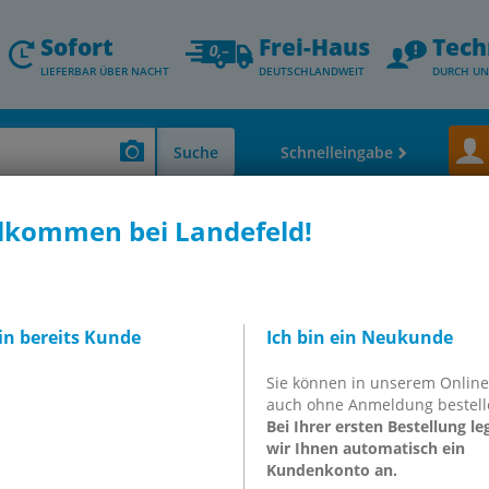
Sofort
Frei-Haus
Tech
LIEFERBAR ÜBER NACHT
DEUTSCHLANDWEIT
DURCH UN
Suche
Schnelleingabe
lkommen bei Landefeld!
 Stoßdämpfer - Vakuumkomponenten
Industrie-Stoßdämpfer
Bolzenvorla
agerung, M 12x1, für
..
bin bereits Kunde
Ich bin ein Neukunde
Sie können in unserem Onlin
auch ohne Anmeldung bestell
Bei Ihrer ersten Bestellung le
wir Ihnen automatisch ein
Kundenkonto an.
inkl. MwSt.