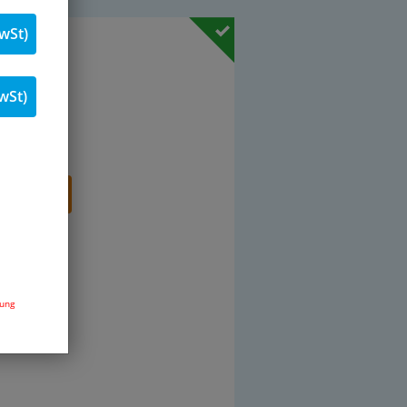
wSt)
19 % MwSt.
Stk.
wSt)
renkorb
dung