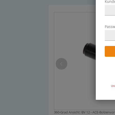
Kund
Passw
Uns
360-Grad Ansicht: BV 12 - ACE-Bolzenvorl