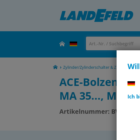
Wil
Zylinder/Zylinderschalter & Zubehör -
ACE-Bolzenvorl
MA 35..., MC 75.
Ich 
Artikelnummer:
BV 12