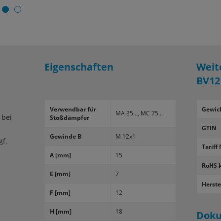
Eigenschaften
Weit
BV12
Ver­wend­bar für
Gewic
MA 35..., MC 75...
 bei
Stoß­dämp­fer
GTIN
Ge­win­de B
M 12x1
gf.
Tariff 
A [mm]
15
RoHS 
E [mm]
7
Herste
F [mm]
12
H [mm]
18
Dok