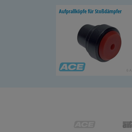
Auf­prall­köp­fe für Stoß­dämp­fer
6 Ar