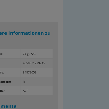
ere Informationen zu
ht
24 g / Stk.
4050571229245
No.
84879059
konform
Ja
ller
ACE
umente