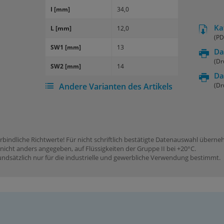
I [mm]
34,0
Ka
L [mm]
12,0
(PD
SW1 [mm]
13
Da
(Dr
SW2 [mm]
14
Da
Andere Varianten des Artikels
(Dr
rbindliche Richtwerte! Für nicht schriftlich bestätigte Datenauswahl übern
icht anders angegeben, auf Flüssigkeiten der Gruppe II bei +20°C.
dsätzlich nur für die industrielle und gewerbliche Verwendung bestimmt.