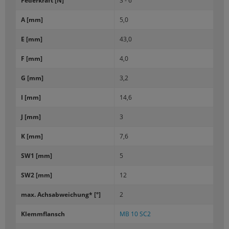
Fe­der­kraft [N]
3 - 6
A [mm]
5,0
E [mm]
43,0
F [mm]
4,0
G [mm]
3,2
I [mm]
14,6
J [mm]
3
K [mm]
7,6
SW1 [mm]
5
SW2 [mm]
12
max. Achs­ab­wei­chung* [°]
2
Klemm­flansch
MB 10 SC2