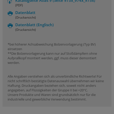
Katalogseite Atlas 9 (Seite 973x_974x_975x)
(PDF)
Datenblatt
(Druckansicht)
Datenblatt
(Englisch)
(Druckansicht)
*bei höherer Achsabweichung Bolzenvorlagerung (Typ BV)
einsetzen
**Die Bolzenvorlagerung kann nur auf Stoßdämpfern ohne
Aufprallkopf montiert werden, ggf. muss dieser demontiert
werden.
Alle Angaben verstehen sich als unverbindliche Richtwerte! Für
nicht schriftlich bestätigte Datenauswahl übernehmen wir keine
Haftung. Druckangaben beziehen sich, soweit nicht anders
angegeben, auf Flüssigkeiten der Gruppe II bei +20°C.
Unsere Produkte und Waren sind grundsätzlich nur für die
industrielle und gewerbliche Verwendung bestimmt.