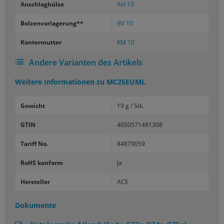
An­schlag­hül­se
AH 10
Bol­zen­vor­la­ge­rung**
BV 10
Kon­ter­mut­ter
KM 10
Andere Varianten des Artikels
Weitere Informationen zu
MC25EUML
Gewicht
19 g / Stk.
GTIN
4050571481308
Tariff No.
84879059
RoHS konform
Ja
Hersteller
ACE
Dokumente