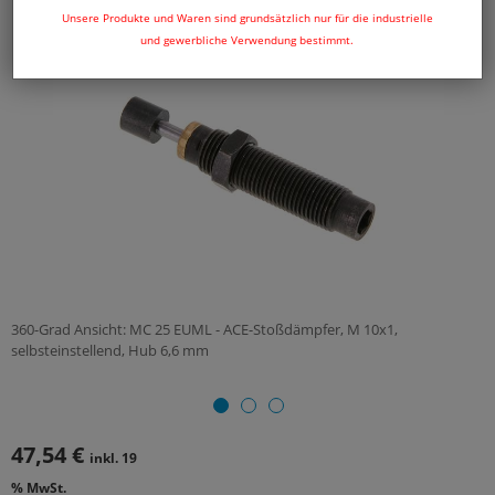
Unsere Produkte und Waren sind grundsätzlich nur für die industrielle
und gewerbliche Verwendung bestimmt.
360-Grad Ansicht: MC 25 EUML - ACE-Stoßdämpfer, M 10x1,
selbsteinstellend, Hub 6,6 mm
47,54 €
inkl. 19
% MwSt.