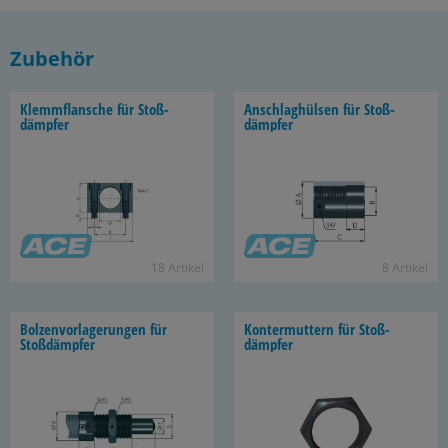
Zubehör
Klemm­flan­sche für Stoß­
An­schlag­hül­sen für Stoß­
dämp­fer
dämp­fer
18 Ar­ti­kel
8 Ar­ti­kel
Bol­zen­vor­la­ge­run­gen für
Kon­ter­mut­tern für Stoß­
Stoß­dämp­fer
dämp­fer