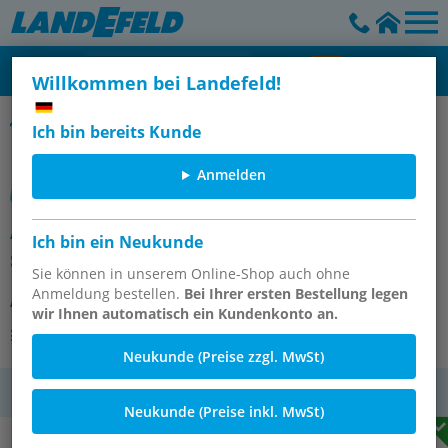
Willkommen bei Landefeld!
Selbsteinstellende Stoßdämpfer, MC (5-75)
Ich bin bereits Kunde
Anmelden
ACE-Stoßdämpfer, M 10x1,
Ich bin ein Neukunde
selbsteinstellend, Hub 6,6 mm
Sie können in unserem Online-Shop auch ohne
Anmeldung bestellen.
Bei Ihrer ersten Bestellung legen
Artikelnummer:
MC 25 EUML
wir Ihnen automatisch ein Kundenkonto an.
Andere Varianten des Artikels
Neukunde (Preise zzgl. MwSt)
MwSt.
Neukunde (Preise inkl. MwSt)