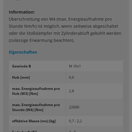
Information:
Überschreitung von W4 (max. Energieaufnahme pro
Stunde Nm/h) ist möglich, wenn zeitweise abgeschaltet
oder die Stoßdämpfer mit Zylinderabluft gekühlt werden
(zulässige Erwärmung beachten).
Eigenschaften
Ge­win­de B
M 10x1
Hub [mm]
6,6
max. En­er­gie­auf­nah­me pro
2,8
Hub (W3) [Nm]
max. En­er­gie­auf­nah­me pro
22600
Stun­de (W4) [Nm]
ef­fek­ti­ve Masse (me) [kg]
0,7 - 2,2