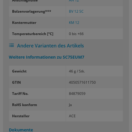
An­schlag­hül­se
AH 12
Bol­zen­vor­la­ge­rung***
BV 12 SC
Kon­ter­mut­ter
KM 12
Tem­pe­ra­tur­be­reich [°C]
0 bis +66
Andere Varianten des Artikels
Weitere Informationen zu
SC75EUM7
Gewicht
46 g / Stk.
GTIN
4050571611750
Tariff No.
84879059
RoHS konform
Ja
Hersteller
ACE
Dokumente