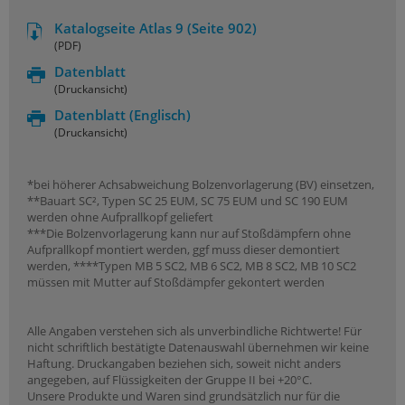
Katalogseite Atlas 9 (Seite 902)
(PDF)
Datenblatt
(Druckansicht)
Datenblatt
(Englisch)
(Druckansicht)
*bei höherer Achsabweichung Bolzenvorlagerung (BV) einsetzen,
**Bauart SC², Typen SC 25 EUM, SC 75 EUM und SC 190 EUM
werden ohne Aufprallkopf geliefert
***Die Bolzenvorlagerung kann nur auf Stoßdämpfern ohne
Aufprallkopf montiert werden, ggf muss dieser demontiert
werden, ****Typen MB 5 SC2, MB 6 SC2, MB 8 SC2, MB 10 SC2
müssen mit Mutter auf Stoßdämpfer gekontert werden
Alle Angaben verstehen sich als unverbindliche Richtwerte! Für
nicht schriftlich bestätigte Datenauswahl übernehmen wir keine
Haftung. Druckangaben beziehen sich, soweit nicht anders
angegeben, auf Flüssigkeiten der Gruppe II bei +20°C.
Unsere Produkte und Waren sind grundsätzlich nur für die