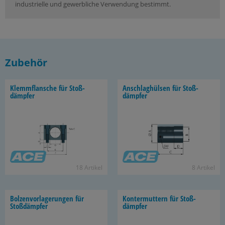
industrielle und gewerbliche Verwendung bestimmt.
Zubehör
Klemm­flan­sche für Stoß­
An­schlag­hül­sen für Stoß­
dämp­fer
dämp­fer
18 Ar­ti­kel
8 Ar­ti­kel
Bol­zen­vor­la­ge­run­gen für
Kon­ter­mut­tern für Stoß­
Stoß­dämp­fer
dämp­fer