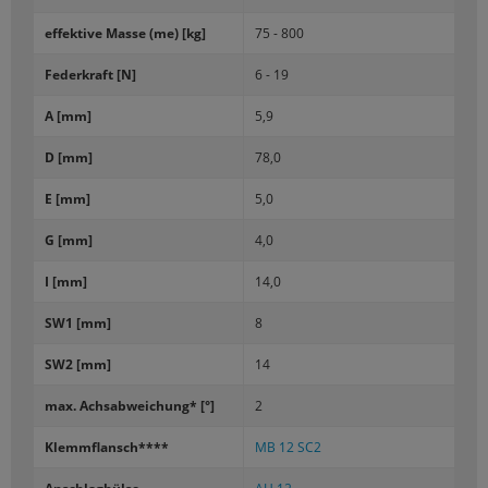
ef­fek­ti­ve Masse (me) [kg]
75 - 800
Fe­der­kraft [N]
6 - 19
A [mm]
5,9
D [mm]
78,0
E [mm]
5,0
G [mm]
4,0
I [mm]
14,0
SW1 [mm]
8
SW2 [mm]
14
max. Achs­ab­wei­chung* [°]
2
Klemm­flansch****
MB 12 SC2