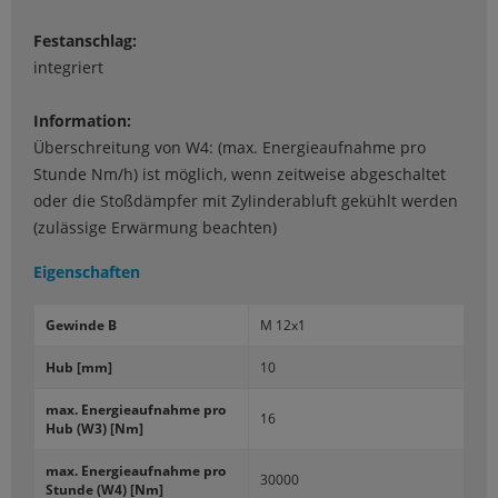
Festanschlag:
integriert
Information:
Überschreitung von W4: (max. Energieaufnahme pro
Stunde Nm/h) ist möglich, wenn zeitweise abgeschaltet
oder die Stoßdämpfer mit Zylinderabluft gekühlt werden
(zulässige Erwärmung beachten)
Eigenschaften
Ge­win­de B
M 12x1
Hub [mm]
10
max. En­er­gie­auf­nah­me pro
16
Hub (W3) [Nm]
max. En­er­gie­auf­nah­me pro
30000
Stun­de (W4) [Nm]