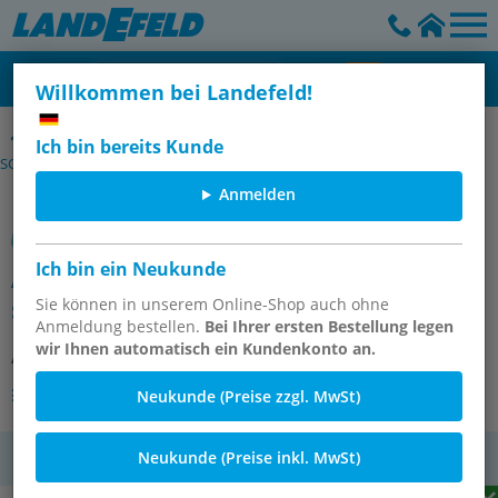
Willkommen bei Landefeld!
Selbsteinstellende Stoßdämpfer mit progressiver Dämpfung,
Ich bin bereits Kunde
SC/SC²
Anmelden
Ich bin ein Neukunde
ACE-Stoßdämpfer, M 12x1,
selbsteinstellend, Hub 10 mm
Sie können in unserem Online-Shop auch ohne
Anmeldung bestellen.
Bei Ihrer ersten Bestellung legen
wir Ihnen automatisch ein Kundenkonto an.
Artikelnummer:
SC 75 EUM7 **
Andere Varianten des Artikels
Neukunde (Preise zzgl. MwSt)
Neukunde (Preise inkl. MwSt)
MwSt.