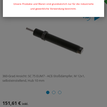
Unsere Produkte und Waren sind grundsätzlich nur für die industrielle
und gewerbliche Verwendung bestimmt.
360-Grad Ansicht: SC 75 EUM7 - ACE-Stoßdämpfer, M 12x1,
selbsteinstellend, Hub 10 mm
151,61 €
inkl.