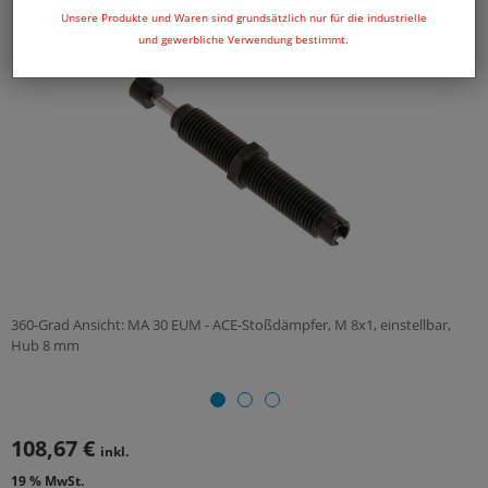
Unsere Produkte und Waren sind grundsätzlich nur für die industrielle
und gewerbliche Verwendung bestimmt.
360-Grad Ansicht: MA 30 EUM - ACE-Stoßdämpfer, M 8x1, einstellbar,
Hub 8 mm
108,67 €
inkl.
19 % MwSt.