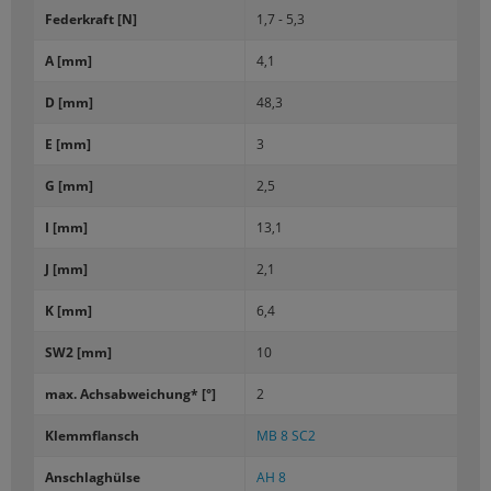
Fe­der­kraft [N]
1,7 - 5,3
A [mm]
4,1
D [mm]
48,3
E [mm]
3
G [mm]
2,5
I [mm]
13,1
J [mm]
2,1
K [mm]
6,4
SW2 [mm]
10
max. Achs­ab­wei­chung* [°]
2
Klemm­flansch
MB 8 SC2
An­schlag­hül­se
AH 8