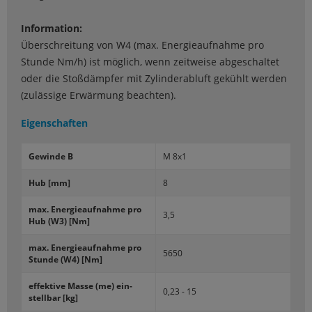
Information:
Überschreitung von W4 (max. Energieaufnahme pro
Stunde Nm/h) ist möglich, wenn zeitweise abgeschaltet
oder die Stoßdämpfer mit Zylinderabluft gekühlt werden
(zulässige Erwärmung beachten).
Eigenschaften
Ge­win­de B
M 8x1
Hub [mm]
8
max. En­er­gie­auf­nah­me pro
3,5
Hub (W3) [Nm]
max. En­er­gie­auf­nah­me pro
5650
Stun­de (W4) [Nm]
ef­fek­ti­ve Masse (me) ein­
0,23 - 15
stell­bar [kg]