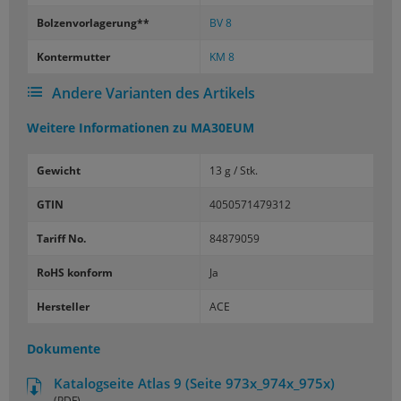
Bol­zen­vor­la­ge­rung**
BV 8
Kon­ter­mut­ter
KM 8
Andere Varianten des Artikels
Weitere Informationen zu
MA30EUM
Gewicht
13 g / Stk.
GTIN
4050571479312
Tariff No.
84879059
RoHS konform
Ja
Hersteller
ACE
Dokumente
Katalogseite Atlas 9 (Seite 973x_974x_975x)
(PDF)