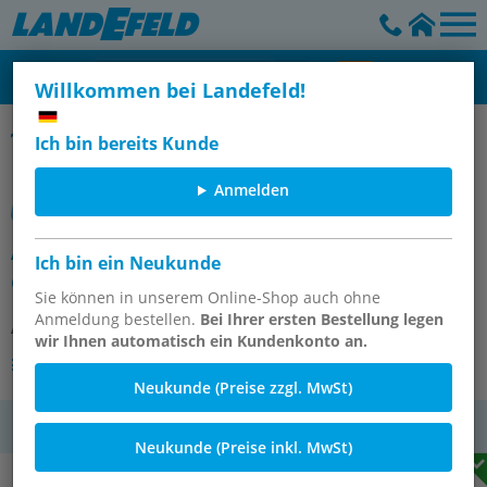
Willkommen bei Landefeld!
Einstellbare Stoßdämpfer, MA
Ich bin bereits Kunde
Anmelden
ACE-Stoßdämpfer, M 8x1,
Ich bin ein Neukunde
einstellbar, Hub 8 mm
Sie können in unserem Online-Shop auch ohne
Anmeldung bestellen.
Bei Ihrer ersten Bestellung legen
Artikelnummer:
MA 30 EUM
wir Ihnen automatisch ein Kundenkonto an.
Andere Varianten des Artikels
Neukunde (Preise zzgl. MwSt)
MwSt.
Neukunde (Preise inkl. MwSt)