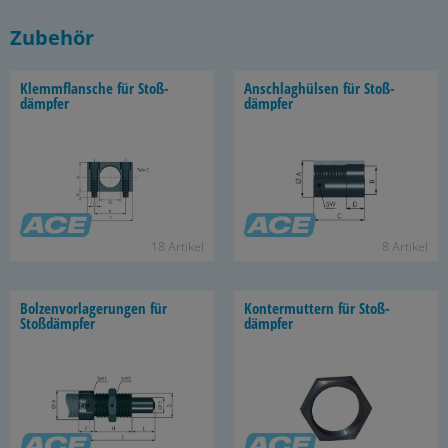
Zubehör
Klemm­flan­sche für Stoß­
An­schlag­hül­sen für Stoß­
dämp­fer
dämp­fer
18 Ar­ti­kel
8 Ar­ti­kel
Bol­zen­vor­la­ge­run­gen für
Kon­ter­mut­tern für Stoß­
Stoß­dämp­fer
dämp­fer