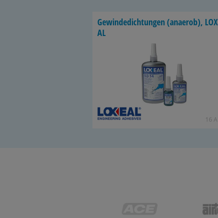
Ge­win­de­dich­tun­gen (an­ae­rob), LO­
AL
16 Ar