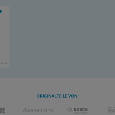
XE­
­ti­kel
ORIGINALTEILE VON: