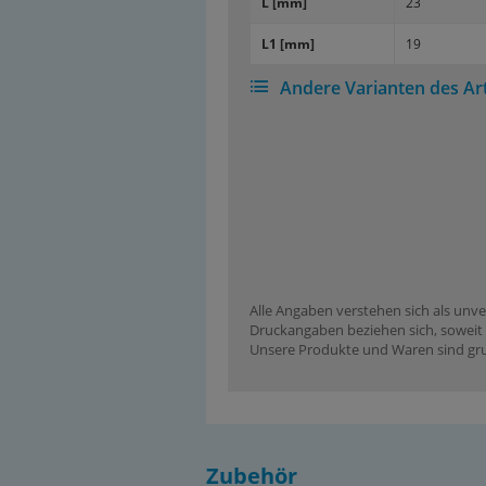
L [mm]
23
L1 [mm]
19
Andere Varianten des Art
Alle Angaben verstehen sich als unve
Druckangaben beziehen sich, soweit n
Unsere Produkte und Waren sind grun
Zubehör