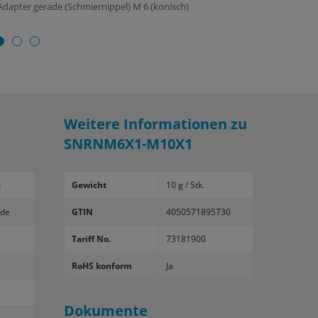
dapter gerade (Schmiernippel) M 6 (konisch)
Weitere Informationen zu
SNRNM6X1-M10X1
t
Gewicht
10 g / Stk.
­de
GTIN
4050571895730
Tariff No.
73181900
RoHS konform
Ja
Dokumente