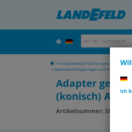
Wil
Industriebedarf (Dichtungen, Schmiermitt
Gewindeverlängerungen und Adapter für Sc
Adapter gerade
Ich 
(konisch) AG - 
Artikelnummer:
SNRN M6