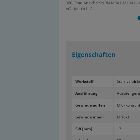
360-Grad Ansicht: SNRN M6X1-M10X1 - A
AG - M 10x1 IG
Eigenschaften
Werk­stoff
Stahl ver­zink
Aus­füh­rung
Ad­ap­ter ge­ra
Ge­win­de außen
M 6 (ko­nisch)
Ge­win­de innen
M 10x1
SW [mm]
13