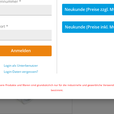
ennummer
*
inkl. MwSt.
Neukunde (Preise zzgl. M
7,89 €
inkl. 19
ort
*
Neukunde (Preise inkl. M
Menge
Sofort ab Lager l
Anmelden
Uhr und wir ver
In den Wa
Login als Unterbenutzer
Login-Daten vergessen?
ere Produkte und Waren sind grundsätzlich nur für die industrielle und gewerbliche Verwen
bestimmt.