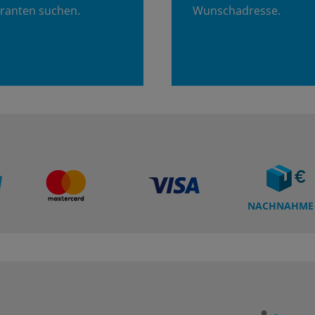
ranten suchen.
Wunschadresse.
NACHNAHME