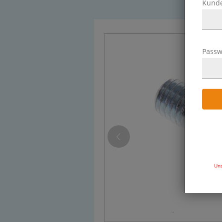
Kund
Passw
Uns