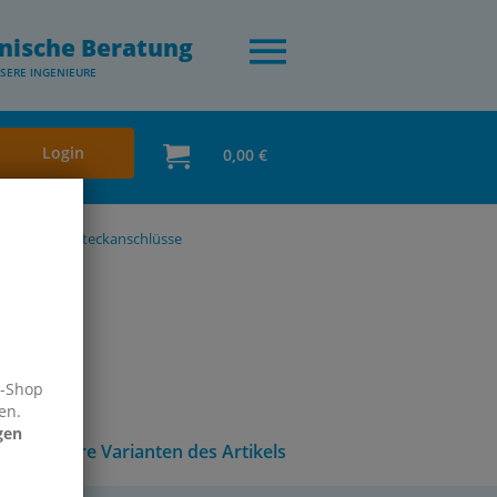
nische Beratung
SERE INGENIEURE
Login
0,00 €
iernippel & Steckanschlüsse
e-Shop
en.
gen
Andere Varianten des Artikels