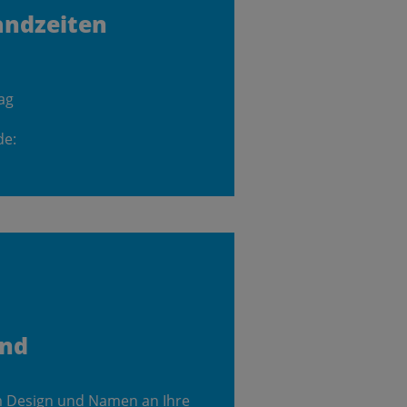
andzeiten
ag
de:
and
m Design und Namen an Ihre