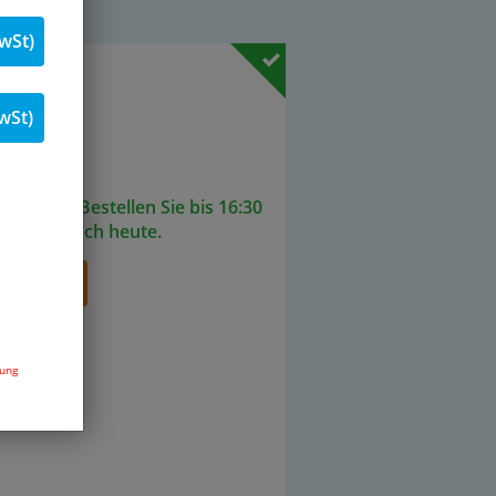
wSt)
 % MwSt.
wSt)
Stk.
ieferbar. Bestellen Sie bis 16:30
senden noch heute.
renkorb
dung