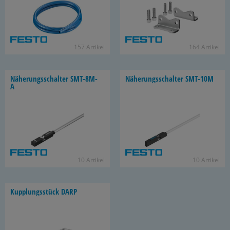
157 Ar­ti­kel
164 Ar­ti­kel
Nä­he­rungs­schal­ter SMT-​8M-
Nä­he­rungs­schal­ter SMT-​10M
A
10 Ar­ti­kel
10 Ar­ti­kel
Kupp­lungs­stück DARP