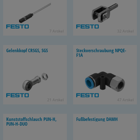
7 Ar­ti­kel
32 Ar­ti­kel
Ge­lenk­kopf CRSGS, SGS
Steck­ver­schrau­bung NPQE-​
F1A
21 Ar­ti­kel
47 Ar­ti­kel
Kunst­stoff­schlauch PUN-H,
Fuß­be­fes­ti­gung DAMH
PUN-​H-DUO