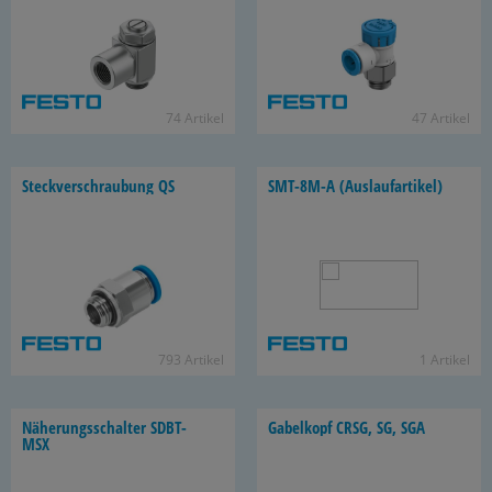
74 Ar­ti­kel
47 Ar­ti­kel
Steck­ver­schrau­bung QS
SMT-​8M-A (Aus­lauf­ar­ti­kel)
793 Ar­ti­kel
1 Ar­ti­kel
Nä­he­rungs­schal­ter SDBT-​
Ga­bel­kopf CRSG, SG, SGA
MSX