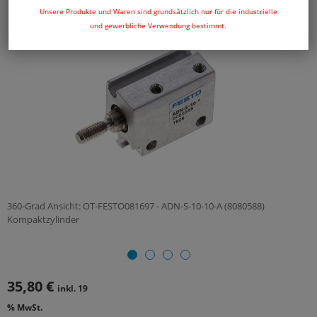
Unsere Produkte und Waren sind grundsätzlich nur für die industrielle
und gewerbliche Verwendung bestimmt.
360-Grad Ansicht: OT-FESTO081697 - ADN-S-10-10-A (8080588)
Kompaktzylinder
35,80 €
inkl. 19
% MwSt.