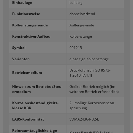
Ein­bau­la­ge
be­lie­big
Funk­ti­ons­wei­se
dop­pelt­wir­kend
Kol­ben­stan­ge­nen­de
Au­ßen­ge­win­de
Kon­struk­ti­ver Auf­bau
Kol­ben­stan­ge
Sym­bol
991215
Va­ri­an­ten
ein­sei­ti­ge Kol­ben­stan­ge
Druck­luft nach ISO 8573-​
Be­triebs­me­di­um
1:2010 [7:4:4]
Hin­weis zum Betriebs-​/Steu­
Ge­öl­ter Be­trieb mög­lich (im
er­me­di­um
wei­te­ren Be­trieb er­for­der­lich)
Kor­ro­si­ons­be­stän­dig­keits­
2 - mä­ßi­ge Kor­ro­si­ons­be­an­
klas­se KBK
spru­chung
LABS-​Konformität
VDMA24364-​B2-L
Rein­raum­taug­lich­keit, ge­
Klas­se 5 nach ISO 14644-​1