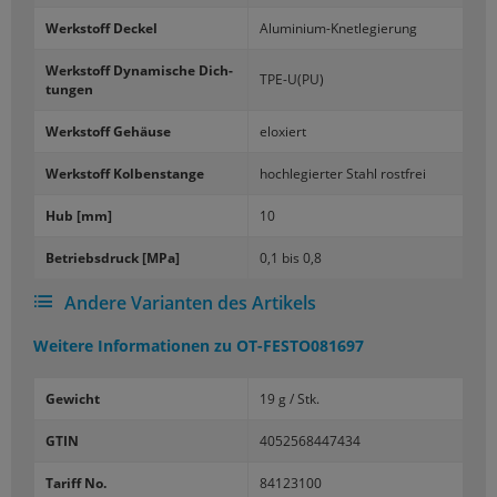
Werk­stoff De­ckel
Aluminium-​Knetlegierung
Werk­stoff Dy­na­mi­sche Dich­
TPE-U(PU)
tun­gen
Werk­stoff Ge­häu­se
elo­xiert
Werk­stoff Kol­ben­stan­ge
hoch­le­gier­ter Stahl rost­frei
Hub [mm]
10
Be­triebs­druck [MPa]
0,1 bis 0,8
Andere Varianten des Artikels
Weitere Informationen zu
OT-FESTO081697
Gewicht
19 g / Stk.
GTIN
4052568447434
Tariff No.
84123100