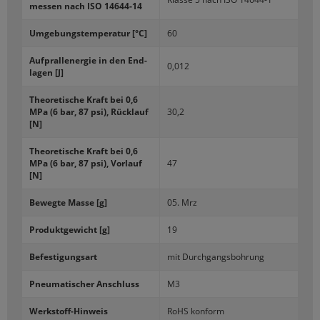
mes­sen nach ISO 14644-​14
Um­ge­bungs­tem­pe­ra­tur [°C]
60
Auf­prall­ener­gie in den End­
0,012
la­gen [J]
Theo­re­ti­sche Kraft bei 0,6
MPa (6 bar, 87 psi), Rück­lauf
30,2
[N]
Theo­re­ti­sche Kraft bei 0,6
MPa (6 bar, 87 psi), Vor­lauf
47
[N]
Be­weg­te Masse [g]
05. Mrz
Pro­dukt­ge­wicht [g]
19
Be­fes­ti­gungs­art
mit Durch­gangs­boh­rung
Pneu­ma­ti­scher An­schluss
M3
Werkstoff-​Hinweis
RoHS kon­form