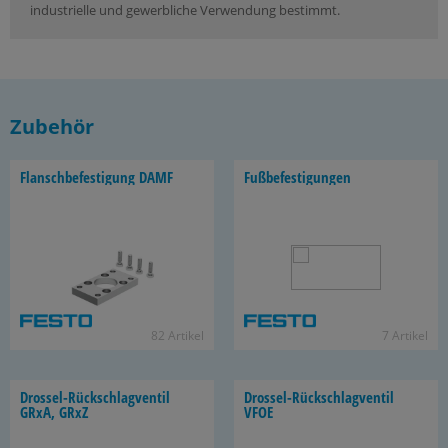
industrielle und gewerbliche Verwendung bestimmt.
Zubehör
Flansch­be­fes­ti­gung DAMF
Fuß­be­fes­ti­gun­gen
82 Ar­ti­kel
7 Ar­ti­kel
Drossel-​Rückschlagventil
Drossel-​Rückschlagventil
GRxA, GRxZ
VFOE