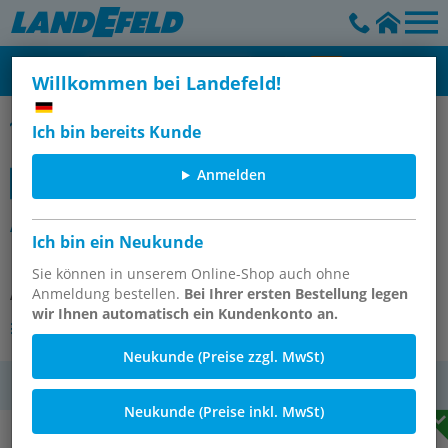
Willkommen bei Landefeld!
Kompaktzylinder, doppeltwirkend ADN-S
Ich bin bereits Kunde
Anmelden
ADN-S-10-10-A (8080588)
Ich bin ein Neukunde
Kompaktzylinder
Sie können in unserem Online-Shop auch ohne
Anmeldung bestellen.
Bei Ihrer ersten Bestellung legen
Artikelnummer:
OT-FESTO081697
wir Ihnen automatisch ein Kundenkonto an.
Andere Varianten des Artikels
Neukunde (Preise zzgl. MwSt)
MwSt.
Neukunde (Preise inkl. MwSt)