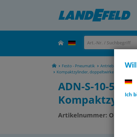
Wil
Festo - Pneumatik
Antriebe & Aktuato
Kompaktzylinder, doppeltwirkend ADN-S
ADN-S-10-5-A (
Ich 
Kompaktzylind
Artikelnummer:
OT-FESTO