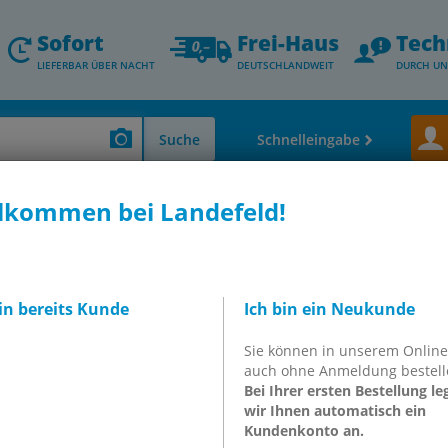
Sofort
Frei-Haus
Tech
LIEFERBAR ÜBER NACHT
DEUTSCHLANDWEIT
DURCH UN
Suche
Schnelleingabe
lkommen bei Landefeld!
ren
Pneumatische Zylinder
Kolbenstangenzylinder
Kompaktzylinder, 
OT-FESTO081698
8080589)
bin bereits Kunde
Ich bin ein Neukunde
er
Sie können in unserem Onlin
auch ohne Anmeldung bestell
081698
Bei Ihrer ersten Bestellung le
wir Ihnen automatisch ein
Kundenkonto an.