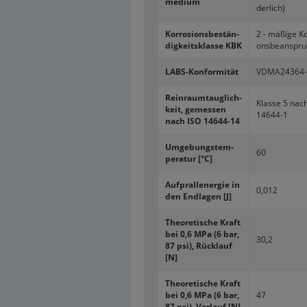
me­di­um
der­lich)
Kor­ro­si­ons­be­stän­
2 - mä­ßi­ge Kor
dig­keits­klas­se KBK
ons­be­an­spr
LABS-​Konformität
VDMA24364-​
Rein­raum­taug­lich­
Klas­se 5 nac
keit, ge­mes­sen
14644-​1
nach ISO 14644-​14
Um­ge­bungs­tem­
60
pe­ra­tur [°C]
Auf­prall­ener­gie in
0,012
den End­la­gen [J]
Theo­re­ti­sche Kraft
bei 0,6 MPa (6 bar,
30,2
87 psi), Rück­lauf
[N]
Theo­re­ti­sche Kraft
bei 0,6 MPa (6 bar,
47
87 psi), Vor­lauf [N]