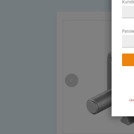
Kund
Passw
Uns