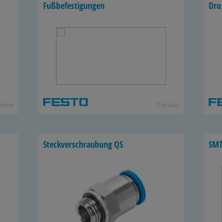
Fuß­be­fes­ti­gun­gen
Dro
­ti­kel
7 Ar­ti­kel
Steck­ver­schrau­bung QS
SMT-