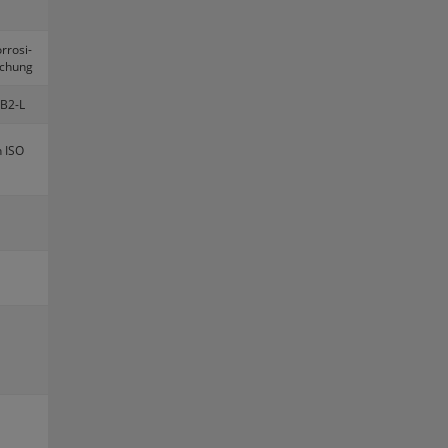
­ro­si­
u­chung
B2-L
h ISO