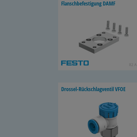
Flansch­be­fes­ti­gung DAMF
82 Ar
Drossel-​Rückschlagventil VFOE