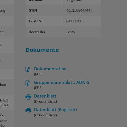
ung
GTIN
4052568447441
Tariff No.
84123100
end
Hersteller
Festo
de
Dokumente
e
Dokumentation
(PDF)
Gruppendatenblatt: ADN-S
l­ben­
(PDF)
Datenblatt
ch ISO
(Druckansicht)
[7:4:4]
Datenblatt
(Englisch)
(Druckansicht)
ieb
ei­te­
­for­