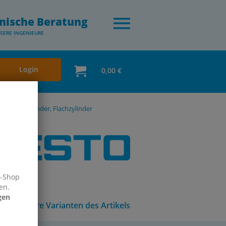
nische Beratung
SERE INGENIEURE
Login
0,00 €
Kurzhubzylinder, Flachzylinder
e-Shop
en.
gen
Andere Varianten des Artikels