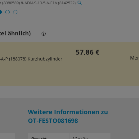
A (8080589) & ADN-S-10-5-A-F1A (8142522)
el ähnlich)
57,86 €
Me
A-P (188078) Kurzhubzylinder
Weitere Informationen zu
OT-FESTO081698
Gewicht
17 g / Stk.