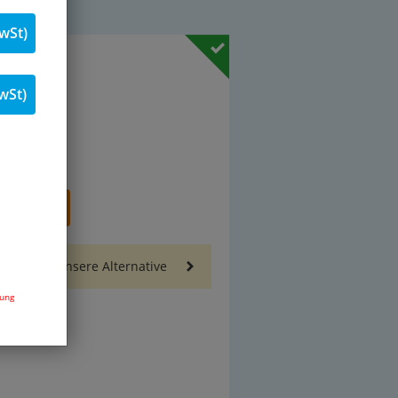
wSt)
19 % MwSt.
wSt)
Stk.
renkorb
Sie auch unsere Alternative
dung