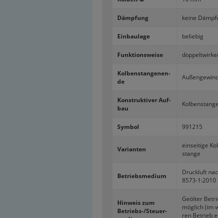
Dämp­fung
keine Dämp­f
Ein­bau­la­ge
be­lie­big
Funk­ti­ons­wei­se
dop­pelt­wir­k
Kol­ben­stan­ge­nen­
Au­ßen­ge­win­
de
Kon­struk­ti­ver Auf­
Kol­ben­stan­g
bau
Sym­bol
991215
ein­sei­ti­ge Ko
Va­ri­an­ten
stan­ge
Druck­luft na
Be­triebs­me­di­um
8573-​1:2010 
Ge­öl­ter Be­tr
Hin­weis zum
mög­lich (im w
Betriebs-​/Steu­er­
ren Be­trieb er