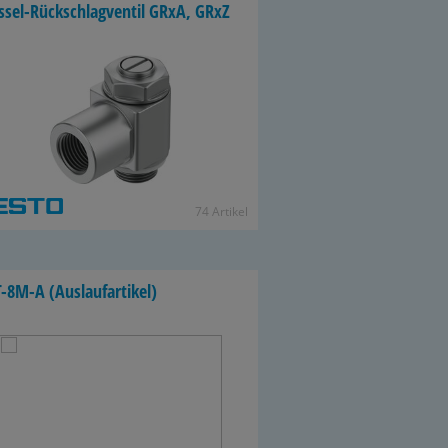
ssel-​Rückschlagventil GRxA, GRxZ
74 Ar­ti­kel
​8M-A (Aus­lauf­ar­ti­kel)