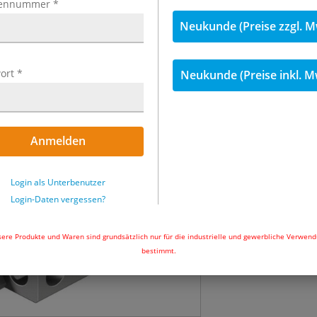
ennummer
*
inkl. MwSt.
Neukunde (Preise zzgl. M
35,49 €
inkl. 
ort
*
Neukunde (Preise inkl. M
Menge
Sofort lieferbar
Anmelden
In den Wa
Login als Unterbenutzer
Login-Daten vergessen?
Beachten 
ere Produkte und Waren sind grundsätzlich nur für die industrielle und gewerbliche Verwen
bestimmt.