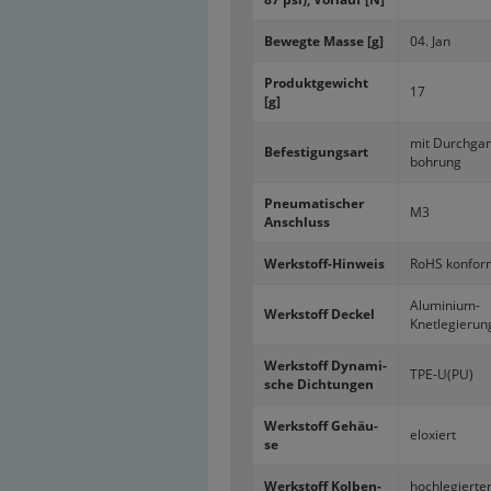
Be­weg­te Masse [g]
04. Jan
Pro­dukt­ge­wicht
17
[g]
mit Durch­ga
Be­fes­ti­gungs­art
boh­rung
Pneu­ma­ti­scher
M3
An­schluss
Werkstoff-​Hinweis
RoHS kon­for
Aluminium-​
Werk­stoff De­ckel
Knetlegierun
Werk­stoff Dy­na­mi­
TPE-U(PU)
sche Dich­tun­gen
Werk­stoff Ge­häu­
elo­xiert
se
Werk­stoff Kol­ben­
hoch­le­gier­te