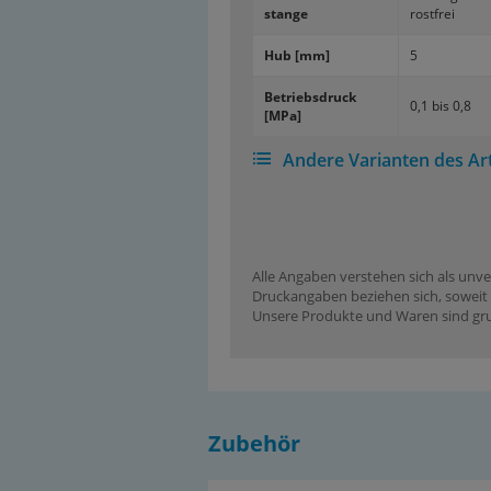
stan­ge
rost­frei
Hub [mm]
5
Be­triebs­druck
0,1 bis 0,8
[MPa]
Andere Varianten des Art
Alle Angaben verstehen sich als unve
Druckangaben beziehen sich, soweit n
Unsere Produkte und Waren sind grun
Zubehör