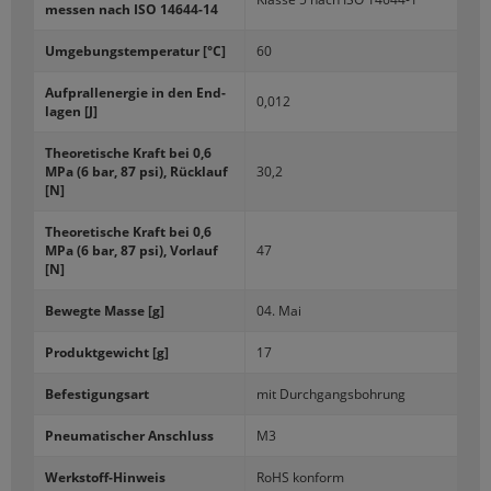
mes­sen nach ISO 14644-​14
Um­ge­bungs­tem­pe­ra­tur [°C]
60
Auf­prall­ener­gie in den End­
0,012
la­gen [J]
Theo­re­ti­sche Kraft bei 0,6
MPa (6 bar, 87 psi), Rück­lauf
30,2
[N]
Theo­re­ti­sche Kraft bei 0,6
MPa (6 bar, 87 psi), Vor­lauf
47
[N]
Be­weg­te Masse [g]
04. Mai
Pro­dukt­ge­wicht [g]
17
Be­fes­ti­gungs­art
mit Durch­gangs­boh­rung
Pneu­ma­ti­scher An­schluss
M3
Werkstoff-​Hinweis
RoHS kon­form