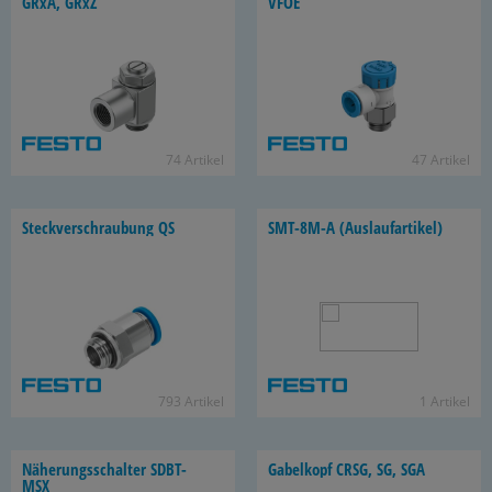
GRxA, GRxZ
VFOE
74 Ar­ti­kel
47 Ar­ti­kel
Steck­ver­schrau­bung QS
SMT-​8M-A (Aus­lauf­ar­ti­kel)
793 Ar­ti­kel
1 Ar­ti­kel
Nä­he­rungs­schal­ter SDBT-​
Ga­bel­kopf CRSG, SG, SGA
MSX