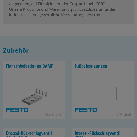
angegeben, auf Flüssigkeiten der Gruppe II bei +20°C.
Unsere Produkte und Waren sind grundsätzlich nur für die
industrielle und gewerbliche Verwendung bestimmt.
Zubehör
Flansch­be­fes­ti­gung DAMF
Fuß­be­fes­ti­gun­gen
82 Ar­ti­kel
7 Ar­ti­kel
Drossel-​Rückschlagventil
Drossel-​Rückschlagventil