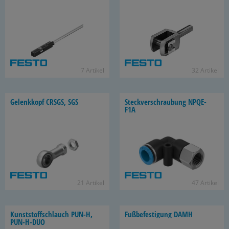
7 Ar­ti­kel
32 Ar­ti­kel
Ge­lenk­kopf CRSGS, SGS
Steck­ver­schrau­bung NPQE-​
F1A
21 Ar­ti­kel
47 Ar­ti­kel
Kunst­stoff­schlauch PUN-H,
Fuß­be­fes­ti­gung DAMH
PUN-​H-DUO