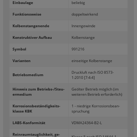
Ein­bau­la­ge
be­lie­big
Funk­ti­ons­wei­se
dop­pelt­wir­kend
Kol­ben­stan­ge­nen­de
In­nen­ge­win­de
Kon­struk­ti­ver Auf­bau
Kol­ben­stan­ge
Sym­bol
991216
Va­ri­an­ten
ein­sei­ti­ge Kol­ben­stan­ge
Druck­luft nach ISO 8573-​
Be­triebs­me­di­um
1:2010 [7:4:4]
Hin­weis zum Betriebs-​/Steu­
Ge­öl­ter Be­trieb mög­lich (im
er­me­di­um
wei­te­ren Be­trieb er­for­der­lich)
Kor­ro­si­ons­be­stän­dig­keits­
1 - nied­ri­ge Kor­ro­si­ons­be­an­
klas­se KBK
spru­chung
LABS-​Konformität
VDMA24364-​B2-L
Rein­raum­taug­lich­keit, ge­
Klas­se 5 nach ISO 14644-​1