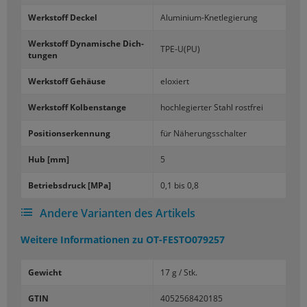
Werk­stoff De­ckel
Aluminium-​Knetlegierung
Werk­stoff Dy­na­mi­sche Dich­
TPE-U(PU)
tun­gen
Werk­stoff Ge­häu­se
elo­xiert
Werk­stoff Kol­ben­stan­ge
hoch­le­gier­ter Stahl rost­frei
Po­si­ti­ons­er­ken­nung
für Nä­he­rungs­schal­ter
Hub [mm]
5
Be­triebs­druck [MPa]
0,1 bis 0,8
Andere Varianten des Artikels
Weitere Informationen zu
OT-FESTO079257
Gewicht
17 g / Stk.
GTIN
4052568420185