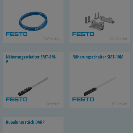
157 Ar­ti­kel
164 Ar­ti­kel
Nä­he­rungs­schal­ter SMT-​8M-
Nä­he­rungs­schal­ter SMT-​10M
A
10 Ar­ti­kel
10 Ar­ti­kel
Kupp­lungs­stück DARP