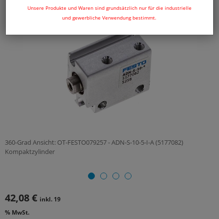
Unsere Produkte und Waren sind grundsätzlich nur für die industrielle
und gewerbliche Verwendung bestimmt.
360-Grad Ansicht: OT-FESTO079257 - ADN-S-10-5-I-A (5177082)
Kompaktzylinder
42,08 €
inkl. 19
% MwSt.