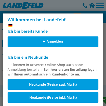
Willkommen bei Landefeld!
Kompaktzylinder, doppeltwirkend ADN-S
Ich bin bereits Kunde
Anmelden
ADN-S-10-5-I-A (5177082)
Ich bin ein Neukunde
Kompaktzylinder
Sie können in unserem Online-Shop auch ohne
Anmeldung bestellen.
Bei Ihrer ersten Bestellung legen
Artikelnummer:
OT-FESTO079257
wir Ihnen automatisch ein Kundenkonto an.
Andere Varianten des Artikels
Neukunde (Preise zzgl. MwSt)
MwSt.
Neukunde (Preise inkl. MwSt)