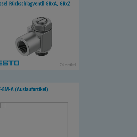
ssel-​Rückschlagventil GRxA, GRxZ
74 Ar­ti­kel
​8M-A (Aus­lauf­ar­ti­kel)