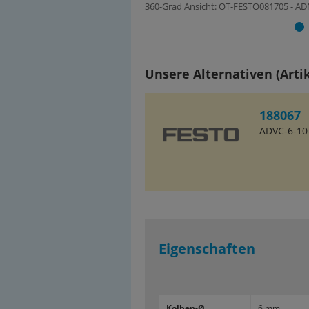
360-Grad Ansicht: OT-FESTO081705 - AD
Unsere Alternativen (Artik
188067
ADVC-6-10-
Eigenschaften
Kolben-​Ø
6 mm