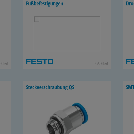
Fuß­be­fes­ti­gun­gen
Dro
­ti­kel
7 Ar­ti­kel
Steck­ver­schrau­bung QS
SMT-