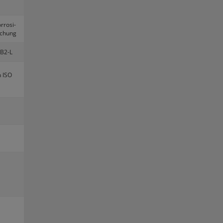
­ro­si­
u­chung
B2-L
h ISO