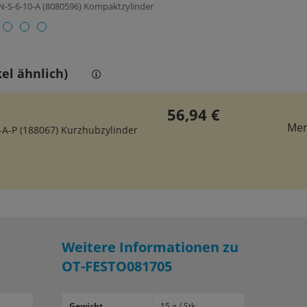
N-S-6-10-A (8080596) Kompaktzylinder
el ähnlich)
56,94 €
Me
A-P (188067) Kurzhubzylinder
Weitere Informationen zu
OT-FESTO081705
Gewicht
15 g / Stk.