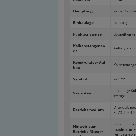
Dämp­fung
keine Dämp­f
Ein­bau­la­ge
be­lie­big
Funk­ti­ons­wei­se
dop­pelt­wir­k
Kol­ben­stan­ge­nen­
Au­ßen­ge­win­
de
Kon­struk­ti­ver Auf­
Kol­ben­stan­g
bau
Sym­bol
991215
ein­sei­ti­ge Ko
Va­ri­an­ten
stan­ge
Druck­luft na
Be­triebs­me­di­um
8573-​1:2010 
Ge­öl­ter Be­tr
Hin­weis zum
mög­lich (im w
Betriebs-​/Steu­er­
ren Be­trieb er