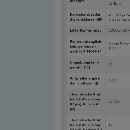
me­di­um
der­lich)
Kor­ro­si­ons­be­stän­
2 - mä­ßi­ge Kor
dig­keits­klas­se KBK
ons­be­an­spr
LABS-​Konformität
VDMA24364-​
Rein­raum­taug­lich­
Klas­se 5 nac
keit, ge­mes­sen
14644-​1
nach ISO 14644-​14
Um­ge­bungs­tem­
60
pe­ra­tur [°C]
Auf­prall­ener­gie in
0,006
den End­la­gen [J]
Theo­re­ti­sche Kraft
bei 0,6 MPa (6 bar,
09. Apr
87 psi), Rück­lauf
[N]
Theo­re­ti­sche Kraft
bei 0,6 MPa (6 bar,
17
87 psi), Vor­lauf [N]