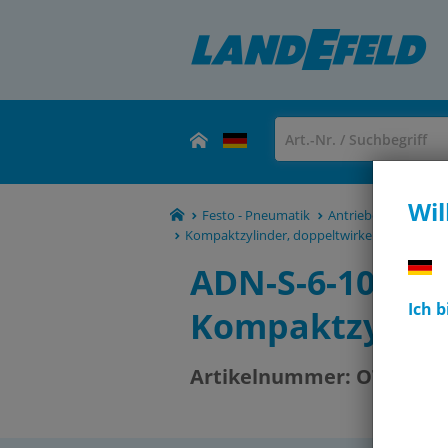
Wil
Festo - Pneumatik
Antriebe & Aktuato
Kompaktzylinder, doppeltwirkend ADN-S
ADN-S-6-10-A (
Ich 
Kompaktzylind
Artikelnummer:
OT-FESTO