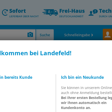
Sofort
Frei-Haus
Tech
LIEFERBAR ÜBER NACHT
DEUTSCHLANDWEIT
DURCH UN
Suche
Schnelleingabe
lkommen bei Landefeld!
ren
Pneumatische Zylinder
Kolbenstangenzylinder
Kompaktzylinder, 
OT-FESTO081705
8080596)
bin bereits Kunde
Ich bin ein Neukunde
er
Sie können in unserem Onlin
auch ohne Anmeldung bestell
081705
Bei Ihrer ersten Bestellung le
wir Ihnen automatisch ein
Kundenkonto an.