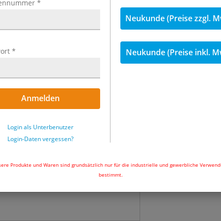
ennummer
*
inkl. MwSt.
Neukunde (Preise zzgl. M
34,99 €
inkl. 
ort
*
Neukunde (Preise inkl. M
Menge
Sofort lieferbar
Anmelden
In den Wa
Login als Unterbenutzer
Login-Daten vergessen?
Beachten 
ere Produkte und Waren sind grundsätzlich nur für die industrielle und gewerbliche Verwen
bestimmt.