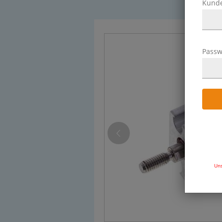
Kund
Passw
Uns