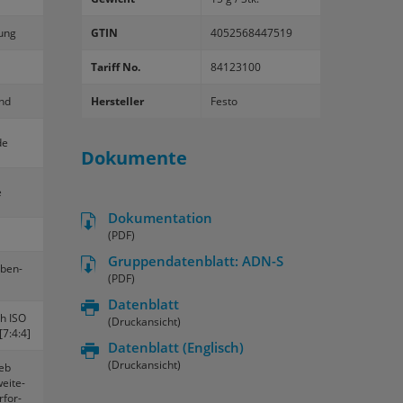
ung
GTIN
4052568447519
Tariff No.
84123100
end
Hersteller
Festo
de
Dokumente
e
Dokumentation
(PDF)
Gruppendatenblatt: ADN-S
l­ben­
(PDF)
Datenblatt
ch ISO
(Druckansicht)
[7:4:4]
Datenblatt
(Englisch)
(Druckansicht)
ieb
ei­te­
­for­