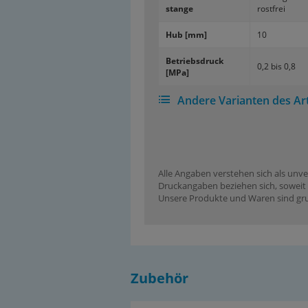
stan­ge
rost­frei
Hub [mm]
10
Be­triebs­druck
0,2 bis 0,8
[MPa]
Andere Varianten des Art
Alle Angaben verstehen sich als unve
Druckangaben beziehen sich, soweit n
Unsere Produkte und Waren sind grun
Zubehör