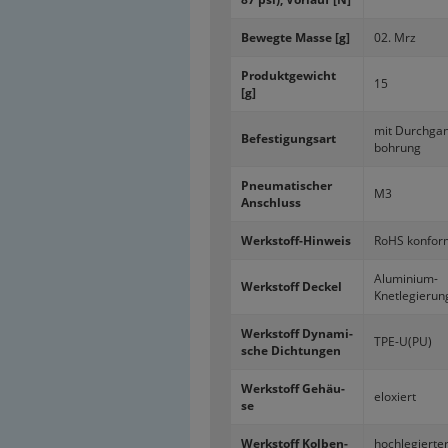
Be­weg­te Masse [g]
02. Mrz
Pro­dukt­ge­wicht
15
[g]
mit Durch­ga
Be­fes­ti­gungs­art
boh­rung
Pneu­ma­ti­scher
M3
An­schluss
Werkstoff-​Hinweis
RoHS kon­for
Aluminium-​
Werk­stoff De­ckel
Knetlegierun
Werk­stoff Dy­na­mi­
TPE-U(PU)
sche Dich­tun­gen
Werk­stoff Ge­häu­
elo­xiert
se
Werk­stoff Kol­ben­
hoch­le­gier­te