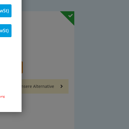
wSt)
19 % MwSt.
wSt)
Stk.
renkorb
Sie auch unsere Alternative
dung