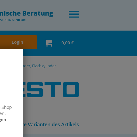
nische Beratung
SERE INGENIEURE
Login
0,00 €
Kurzhubzylinder, Flachzylinder
e-Shop
en.
gen
Andere Varianten des Artikels