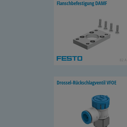
Flansch­be­fes­ti­gung DAMF
82 Ar
Drossel-​Rückschlagventil VFOE