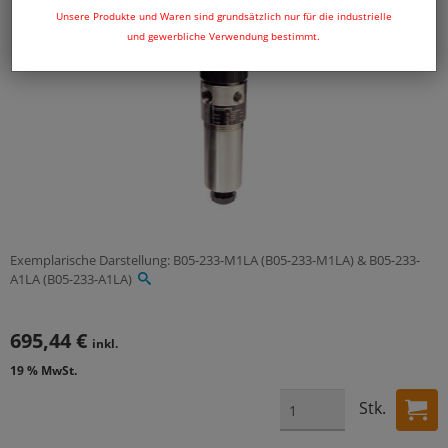
Unsere Produkte und Waren sind grundsätzlich nur für die industrielle
und gewerbliche Verwendung bestimmt.
Exemplarische Darstellung: B05-233-M1LA (B05-233-M1LA) & B05-233-
A1LA (B05-233-A1LA)
695,44 €
inkl.
19 % MwSt.
Stk.