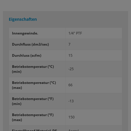
Eigenschaften
In­nen­ge­win­de.
1/4" PTF
Durch­fluss (dm3/sec)
7
Durch­luss (scfm)
15
Be­triebs­tem­pe­ra­tur (°C)
-25
(min)
Be­triebs­tem­pe­rea­tur (°C)
66
(max)
Be­triebs­tem­pe­ra­tur (°F)
-13
(min)
Be­triebs­tem­pe­ra­tur (°F)
150
(max)
Ein­stell­knopf Ma­te­ri­al_­DE
Ace­tal