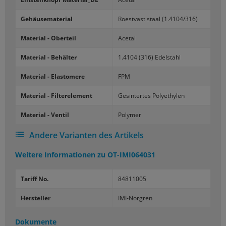
Ge­häu­se­ma­te­ri­al
Roest­vast staal (1.4104/316)
Ma­te­ri­al - Ober­teil
Ace­tal
Ma­te­ri­al - Be­häl­ter
1.4104 (316) Edel­stahl
Ma­te­ri­al - Elas­to­me­re
FPM
Ma­te­ri­al - Fil­ter­ele­ment
Ge­sin­ter­tes Po­ly­ethy­len
Ma­te­ri­al - Ven­til
Po­ly­mer
Andere Varianten des Artikels
Weitere Informationen zu
OT-IMI064031
Tariff No.
84811005
Hersteller
IMI-Norgren
Dokumente