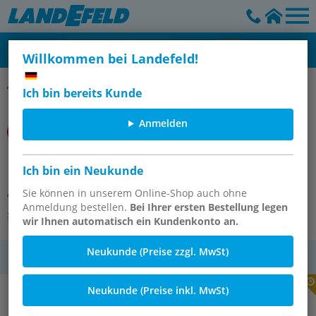
Willkommen bei Landefeld!
Edelstahl
Ich bin bereits Kunde
Anmelden
B05-233-A1LA
Ich bin ein Neukunde
Artikelnummer:
Sie können in unserem Online-Shop auch ohne
OT-IMI064031
Anmeldung bestellen.
Bei Ihrer ersten Bestellung legen
Andere Varianten des Artikels
wir Ihnen automatisch ein Kundenkonto an.
Neukunde (Preise zzgl. MwSt)
MwSt.
Neukunde (Preise inkl. MwSt)