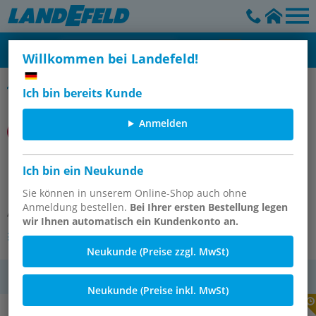
Willkommen bei Landefeld!
FRL Edelstahl
Ich bin bereits Kunde
Anmelden
B38-241-B1MA F-Regler 5My 0,5-10
Ich bin ein Neukunde
Npt1/4
Sie können in unserem Online-Shop auch ohne
Anmeldung bestellen.
Bei Ihrer ersten Bestellung legen
Artikelnummer:
OT-IMI112162
wir Ihnen automatisch ein Kundenkonto an.
Andere Varianten des Artikels
Neukunde (Preise zzgl. MwSt)
MwSt.
Neukunde (Preise inkl. MwSt)