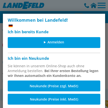
Willkommen bei Landefeld!
Filterregler
Ich bin bereits Kunde
Anmelden
B73G-4GK-AD2-RMN F-Regler 25My
Ich bin ein Neukunde
0,3-10 G1/2
Sie können in unserem Online-Shop auch ohne
Anmeldung bestellen.
Bei Ihrer ersten Bestellung legen
Artikelnummer:
OT-IMI112405
wir Ihnen automatisch ein Kundenkonto an.
Andere Varianten des Artikels
Neukunde (Preise zzgl. MwSt)
MwSt.
Neukunde (Preise inkl. MwSt)