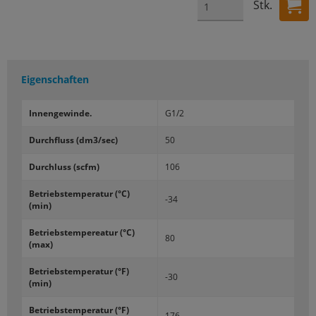
Stk.
Eigenschaften
In­nen­ge­win­de.
G1/2
Durch­fluss (dm3/sec)
50
Durch­luss (scfm)
106
Be­triebs­tem­pe­ra­tur (°C)
-34
(min)
Be­triebs­tem­pe­rea­tur (°C)
80
(max)
Be­triebs­tem­pe­ra­tur (°F)
-30
(min)
Be­triebs­tem­pe­ra­tur (°F)
176