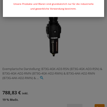
Unsere Produkte und Waren sind grundsätzlich nur für die industrielle
und gewerbliche Verwendung bestimmt.
Exemplarische Darstellung: B73G-4GK-AD3-RSN (B73G-4GK-AD3-RSN) &
B73G-4GK-AD2-RMN (B73G-4GK-AD2-RMN) & B73G-4AK-AD2-RMN
(B73G-4AK-AD2-RMN) & ...
788,83 €
inkl.
19 % MwSt.