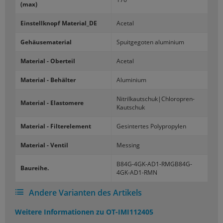
(max)
Ein­stell­knopf Ma­te­ri­al_­DE
Ace­tal
Ge­häu­se­ma­te­ri­al
Spuit­ge­go­ten alu­mi­ni­um
Ma­te­ri­al - Ober­teil
Ace­tal
Ma­te­ri­al - Be­häl­ter
Alu­mi­ni­um
Ni­tril­kau­tschuk|Chloropren-​
Ma­te­ri­al - Elas­to­me­re
Kautschuk
Ma­te­ri­al - Fil­ter­ele­ment
Ge­sin­ter­tes Po­ly­pro­py­len
Ma­te­ri­al - Ven­til
Mes­sing
B84G-​4GK-AD1-RMGB84G-
Bau­rei­he.
4GK-AD1-RMN
Andere Varianten des Artikels
Weitere Informationen zu
OT-IMI112405