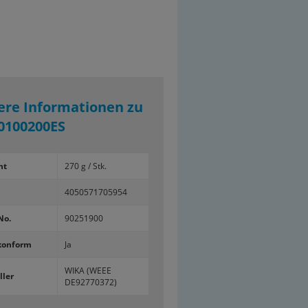
ere Informationen zu
0100200ES
ht
270 g / Stk.
4050571705954
No.
90251900
konform
Ja
WIKA (WEEE
ller
DE92770372)