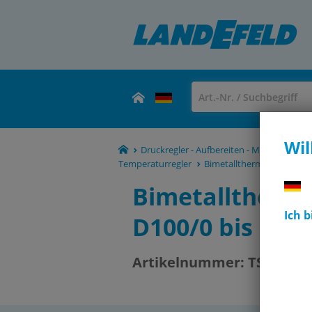
Wil
Druckregler - Aufbereiten - Manometer -
Temperaturregler
Bimetallthermometer senk
Bimetalltherm
Ich 
D100/0 bis +8
Artikelnummer:
TST 8010