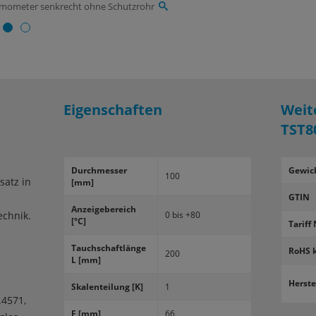
ermometer senkrecht ohne Schutzrohr
Eigenschaften
Weit
TST8
Durch­mes­ser
Gewic
100
satz in
[mm]
GTIN
An­zei­ge­be­reich
echnik.
0 bis +80
[°C]
Tariff 
Tauch­schaft­län­ge
RoHS 
200
L [mm]
Herste
Ska­len­tei­lung [K]
1
.4571,
F [mm]
66