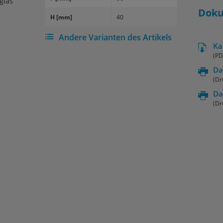
glas
Dok
H [mm]
40
Andere Varianten des Artikels
Ka
(PD
Da
(Dr
Da
(Dr