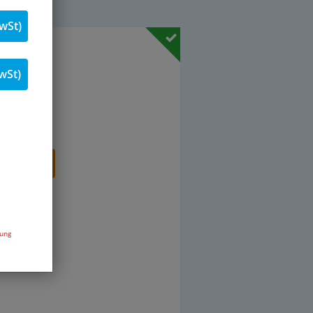
wSt)
. 19 % MwSt.
wSt)
Stk.
renkorb
dung