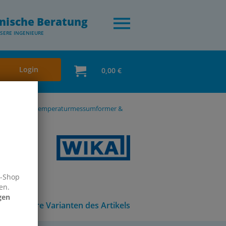
nische Beratung
SERE INGENIEURE
Login
0,00 €
urschalter, Temperaturmessumformer &
e-Shop
en.
gen
Andere Varianten des Artikels