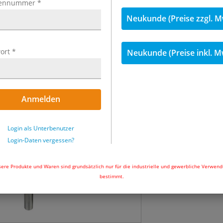
ennummer
*
inkl. MwSt.
Neukunde (Preise zzgl. M
228,13 €
inkl
ort
*
Neukunde (Preise inkl. M
Menge
Sofort lieferbar
Anmelden
In den Wa
Login als Unterbenutzer
Login-Daten vergessen?
ere Produkte und Waren sind grundsätzlich nur für die industrielle und gewerbliche Verwen
bestimmt.