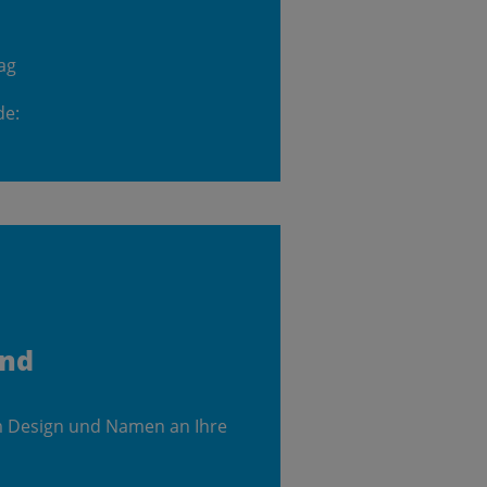
ag
de:
and
m Design und Namen an Ihre