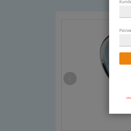
Kund
Passw
Uns