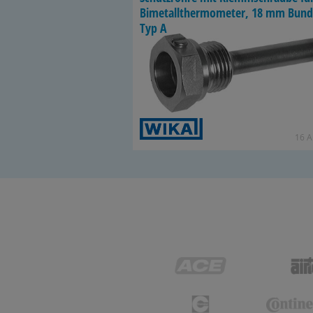
Bi­me­tall­ther­mo­me­ter, 18 mm Bund
Typ A
16 Ar