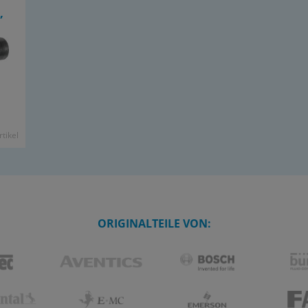
,
­ti­kel
ORIGINALTEILE VON: