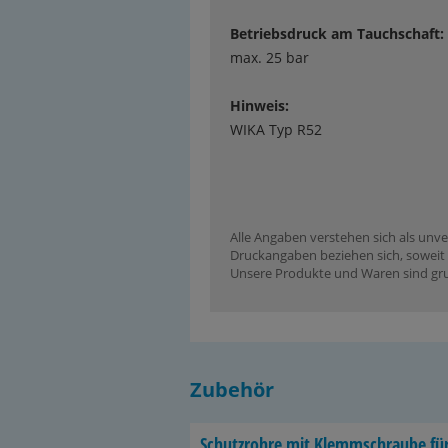
Betriebsdruck am Tauchschaft:
max. 25 bar
Hinweis:
WIKA Typ R52
Alle Angaben verstehen sich als unve
Druckangaben beziehen sich, soweit n
Unsere Produkte und Waren sind grun
Zubehör
Schutz­roh­re mit Klemm­schrau­be fü