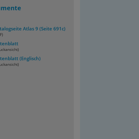
umente
talogseite Atlas 9 (Seite 691c)
F)
tenblatt
uckansicht)
tenblatt
(Englisch)
uckansicht)