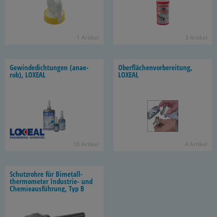
1 Ar­ti­kel
3 Ar­ti­kel
Ge­win­de­dich­tun­gen (an­ae­
Ober­flä­chen­vor­be­rei­tung,
rob), LO­XE­AL
LO­XE­AL
16 Ar­ti­kel
4 Ar­ti­kel
Schutz­roh­re für Bi­me­tall­
ther­mo­me­ter Industrie-​ und
Che­mie­aus­füh­rung, Typ B