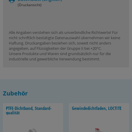
(Druckansicht)
Alle Angaben verstehen sich als unverbindliche Richtwerte! Für
nicht schriftlich bestätigte Datenauswahl übernehmen wir keine
Haftung. Druckangaben beziehen sich, soweit nicht anders
angegeben, auf Flüssigkeiten der Gruppe II bei +20°C.
Unsere Produkte und Waren sind grundsätzlich nur für die
industrielle und gewerbliche Verwendung bestimmt.
Zubehör
PTFE-​Dichtband, Stan­dard­
Ge­win­de­dicht­fa­den, LOC­TI­TE
qua­li­tät