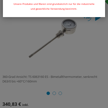
Unsere Produkte und Waren sind grundsätzlich nur für die industrielle
und gewerbliche Verwendung bestimmt.
360-Grad Ansicht: TS 6063160 ES - Bimetallthermometer, senkrecht
D63/0 bis +60°C/160mm
340,83 €
inkl.