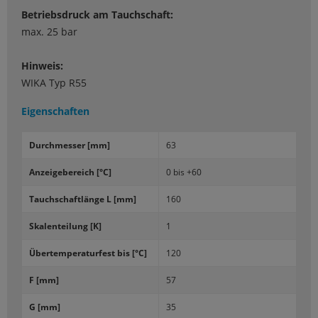
Betriebsdruck am Tauchschaft:
max. 25 bar
Hinweis:
WIKA Typ R55
Eigenschaften
Durch­mes­ser [mm]
63
An­zei­ge­be­reich [°C]
0 bis +60
Tauch­schaft­län­ge L [mm]
160
Ska­len­tei­lung [K]
1
Über­tem­pe­ra­tur­fest bis [°C]
120
F [mm]
57
G [mm]
35