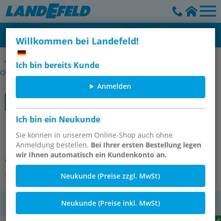
Willkommen bei Landefeld!
Bimetallthermometer senkrecht ohne Schutzrohr -
Ich bin bereits Kunde
Chemieausführung, Klasse 1,0
Anmelden
Ich bin ein Neukunde
Bimetallthermometer, senkrecht
D63/0 bis +60°C/160mm
Sie können in unserem Online-Shop auch ohne
Anmeldung bestellen.
Bei Ihrer ersten Bestellung legen
wir Ihnen automatisch ein Kundenkonto an.
Artikelnummer:
TS 6063160 ES
Andere Varianten des Artikels
Neukunde (Preise zzgl. MwSt)
Neukunde (Preise inkl. MwSt)
MwSt.