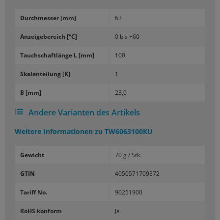
Durch­mes­ser [mm]
63
An­zei­ge­be­reich [°C]
0 bis +60
Tauch­schaft­län­ge L [mm]
100
Ska­len­tei­lung [K]
1
B [mm]
23,0
Andere Varianten des Artikels
Weitere Informationen zu
TW6063100KU
Gewicht
70 g / Stk.
GTIN
4050571709372
Tariff No.
90251900
RoHS konform
Ja