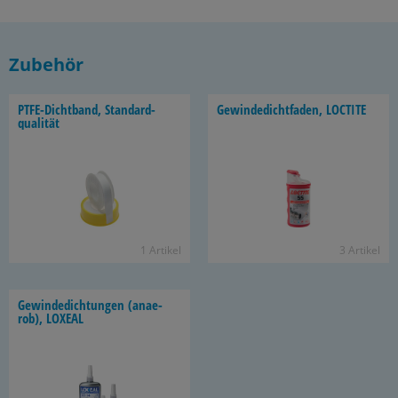
Zubehör
PTFE-​Dichtband, Stan­dard­
Ge­win­de­dicht­fa­den, LOC­TI­TE
qua­li­tät
1 Ar­ti­kel
3 Ar­ti­kel
Ge­win­de­dich­tun­gen (an­ae­
rob), LO­XE­AL