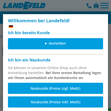
Willkommen bei Landefeld!
Bimetallthermometer waagerecht mit Kunststoffgehäuse und Cu-
Ich bin bereits Kunde
Schutzrohr, Klasse 2,0
Anmelden
Ich bin ein Neukunde
Bimetallthermometer, waagerecht
D63/0 bis +60°C/100mm
Sie können in unserem Online-Shop auch ohne
Anmeldung bestellen.
Bei Ihrer ersten Bestellung legen
wir Ihnen automatisch ein Kundenkonto an.
Artikelnummer:
TW 6063100 KU
Andere Varianten des Artikels
Neukunde (Preise zzgl. MwSt)
Neukunde (Preise inkl. MwSt)
MwSt.