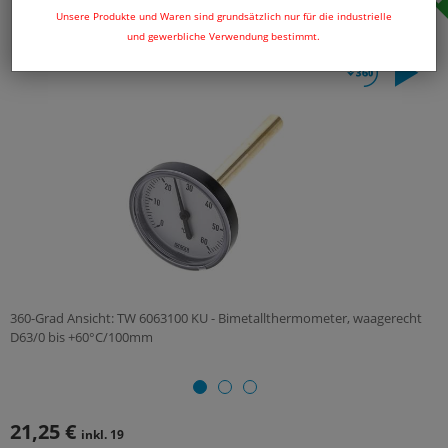
Unsere Produkte und Waren sind grundsätzlich nur für die industrielle
und gewerbliche Verwendung bestimmt.
360-Grad Ansicht: TW 6063100 KU - Bimetallthermometer, waagerecht
D63/0 bis +60°C/100mm
21,25 €
inkl. 19