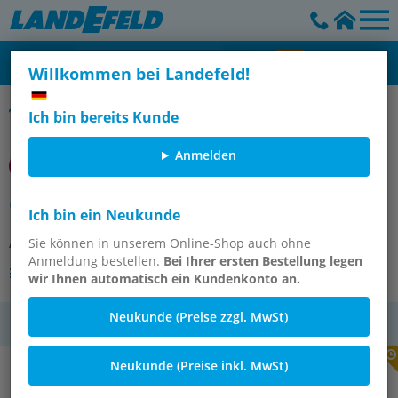
Willkommen bei Landefeld!
CETOP, CNOMO- Norm Zylinder
Ich bin bereits Kunde
Anmelden
CCNA/032/430 CNOMO CYLINDER
Ich bin ein Neukunde
Artikelnummer:
Sie können in unserem Online-Shop auch ohne
OT-IMI113904
Anmeldung bestellen.
Bei Ihrer ersten Bestellung legen
Andere Varianten des Artikels
wir Ihnen automatisch ein Kundenkonto an.
Neukunde (Preise zzgl. MwSt)
MwSt.
Neukunde (Preise inkl. MwSt)