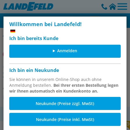
Willkommen bei Landefeld!
CETOP, CNOMO- Norm Zylinder
Ich bin bereits Kunde
Anmelden
CCNA/050/M/1200 CNOMO
Ich bin ein Neukunde
ZYLINDER
Sie können in unserem Online-Shop auch ohne
Anmeldung bestellen.
Bei Ihrer ersten Bestellung legen
Artikelnummer:
OT-IMI113914
wir Ihnen automatisch ein Kundenkonto an.
Andere Varianten des Artikels
Neukunde (Preise zzgl. MwSt)
MwSt.
Neukunde (Preise inkl. MwSt)