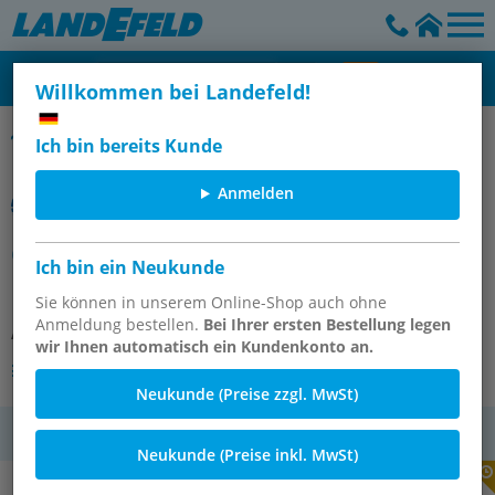
Willkommen bei Landefeld!
SMC
Ich bin bereits Kunde
Anmelden
CDG1BN25-200Z
Ich bin ein Neukunde
DRUCKLUFTZYLINDER
Sie können in unserem Online-Shop auch ohne
Anmeldung bestellen.
Bei Ihrer ersten Bestellung legen
Artikelnummer:
OT-SMC146782
wir Ihnen automatisch ein Kundenkonto an.
Andere Varianten des Artikels
Neukunde (Preise zzgl. MwSt)
MwSt.
Neukunde (Preise inkl. MwSt)