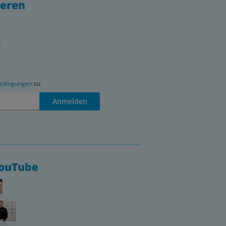
ieren
edingungen
zu
Anmelden
YouTube