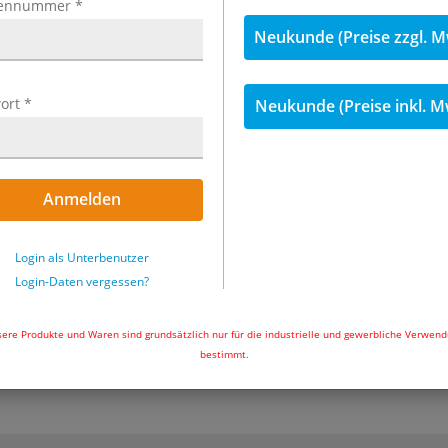
189,17 €
ennummer
*
inkl
Neukunde (Preise zzgl. M
Menge
ort
*
Neukunde (Preise inkl. M
Nicht auf Lager
In den Wa
Anmelden
Login als Unterbenutzer
Login-Daten vergessen?
ere Produkte und Waren sind grundsätzlich nur für die industrielle und gewerbliche Verwen
bestimmt.