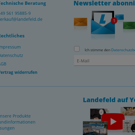
Newsletter abonn
Technische Beratung
+49 561 95885-9
verkauf@landefeld.de
Rechtliches
Impressum
Ich stimme den
Datenschutzb
Datenschutz
AGB
Vertrag widerrufen
Landefeld auf 
nsere Produkte
undinformationen
ösungen