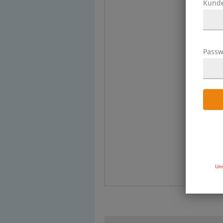
Kund
Passw
Uns