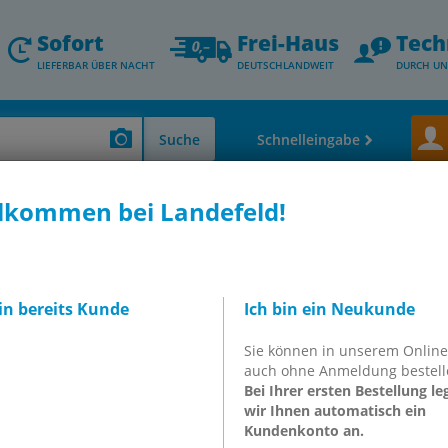
Sofort
Frei-Haus
Tech
LIEFERBAR ÜBER NACHT
DEUTSCHLANDWEIT
DURCH UN
Suche
Schnelleingabe
lkommen bei Landefeld!
gen
OT-IMI114144
B Schnellkupplungen
bin bereits Kunde
Ich bin ein Neukunde
4144
Sie können in unserem Onlin
auch ohne Anmeldung bestell
Bei Ihrer ersten Bestellung le
inkl. MwSt.
wir Ihnen automatisch ein
Kundenkonto an.