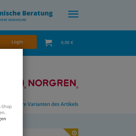
nische Beratung
SERE INGENIEURE
Login
0,00 €
Andere Varianten des Artikels
e-Shop
en.
gen