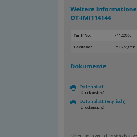
Weitere Informatione
OT-IMI114144
Tariff No.
74122000
Hersteller
IMI-Norgren
Dokumente
Datenblatt
(Druckansicht)
Datenblatt
(Englisch)
(Druckansicht)
Alle Angaben verstehen sich als unve