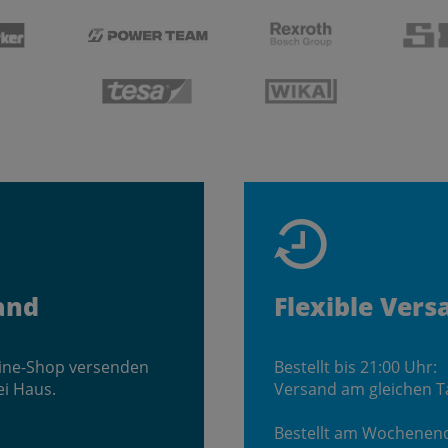
and
Flexible Vers
line-Shop versenden
Bestellt bis 21:00 Uhr:
ei Haus.
Versand am gleichen T
Bestellt am Wochenen