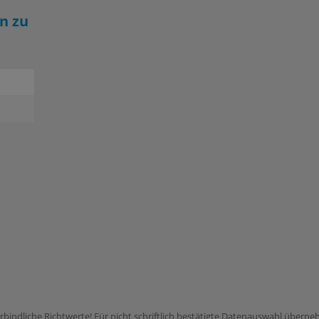
n zu
rbindliche Richtwerte! Für nicht schriftlich bestätigte Datenauswahl übern