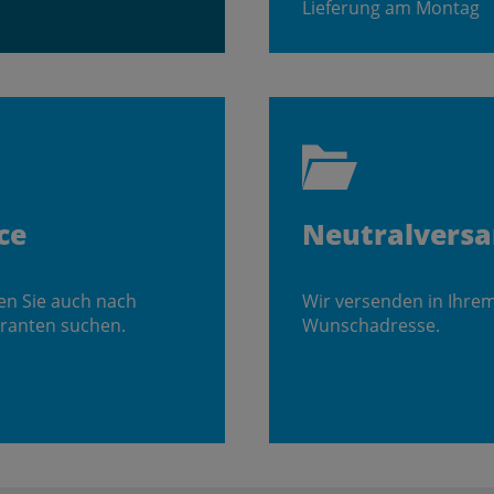
Lieferung am Montag
ce
Neutralvers
en Sie auch nach
Wir versenden in Ihre
ranten suchen.
Wunschadresse.