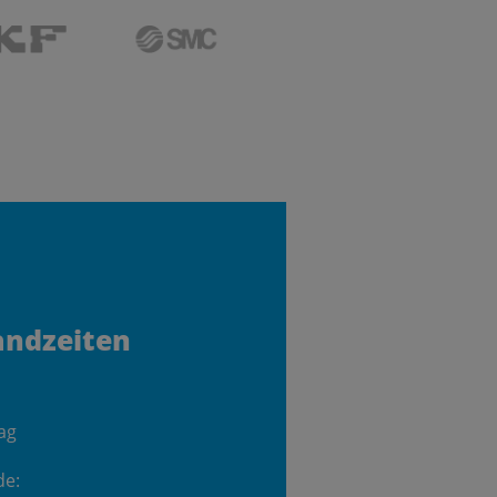
andzeiten
ag
de: