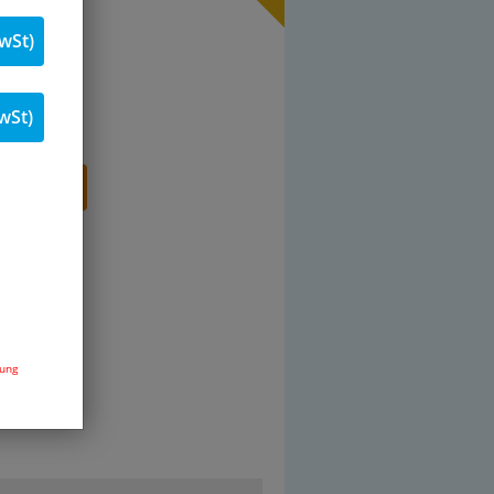
. 19 % MwSt.
wSt)
Stk.
wSt)
renkorb
dung