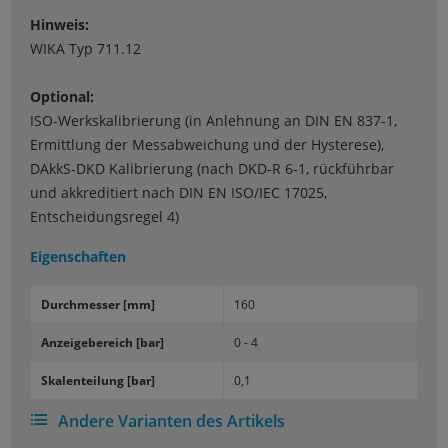
Hinweis:
WIKA Typ 711.12
Optional:
ISO-Werkskalibrierung (in Anlehnung an DIN EN 837-1,
Ermittlung der Messabweichung und der Hysterese),
DAkkS-DKD Kalibrierung (nach DKD-R 6-1, rückführbar
und akkreditiert nach DIN EN ISO/IEC 17025,
Entscheidungsregel 4)
Eigenschaften
Durch­mes­ser [mm]
160
An­zei­ge­be­reich [bar]
0 - 4
Ska­len­tei­lung [bar]
0,1
Andere Varianten des Artikels