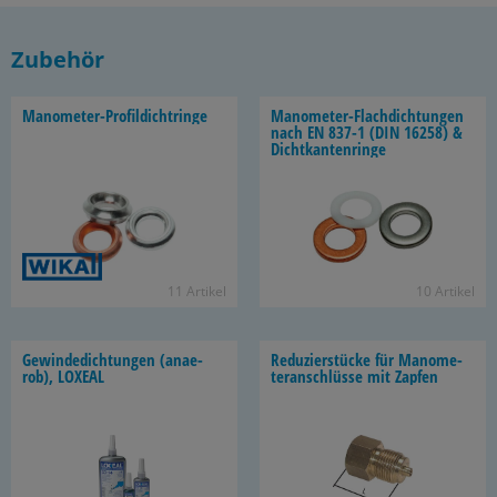
Zubehör
Manometer-​Profildichtringe
Manometer-​Flachdichtungen
nach EN 837-1 (DIN 16258) &
Dicht­kan­ten­rin­ge
11 Ar­ti­kel
10 Ar­ti­kel
Ge­win­de­dich­tun­gen (an­ae­
Re­du­zier­stü­cke für Ma­no­me­
rob), LO­XE­AL
ter­an­schlüs­se mit Zap­fen