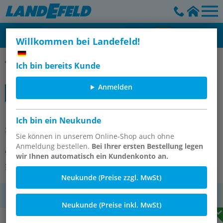
Willkommen bei Landefeld!
Differenzdruck-Manometer, Klasse 1,6
Ich bin bereits Kunde
Anmelden
Differenzdruck-Manometer
Ich bin ein Neukunde
senkrecht, 160mm, 0 - 4 bar
Sie können in unserem Online-Shop auch ohne
Anmeldung bestellen.
Bei Ihrer ersten Bestellung legen
Artikelnummer:
MSD 4160
wir Ihnen automatisch ein Kundenkonto an.
Andere Varianten des Artikels
Neukunde (Preise zzgl. MwSt)
MwSt.
Neukunde (Preise inkl. MwSt)