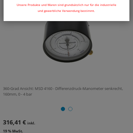
Unsere Produkte und Waren sind grundsätzlich nur für die industrielle
und gewerbliche Verwendung bestimmt.
360-Grad Ansicht: MSD 4160 - Differenzdruck-Manometer senkrecht,
160mm, 0 - 4 bar
316,41 €
inkl.
19 % MwSt.