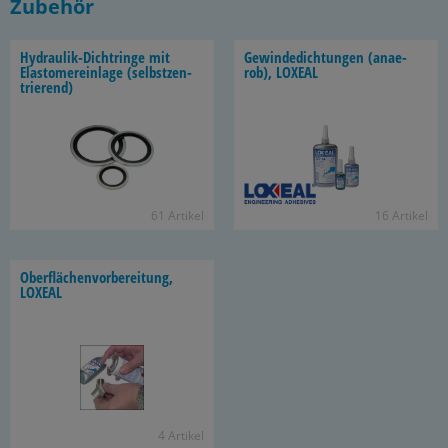
Zubehör
Hydraulik-​Dichtringe mit
Ge­win­de­dich­tun­gen (an­ae­
Elas­to­me­r­ein­la­ge (selbst­zen­
rob), LO­XE­AL
trie­rend)
61 Ar­ti­kel
16 Ar­ti­kel
Ober­flä­chen­vor­be­rei­tung,
LO­XE­AL
4 Ar­ti­kel