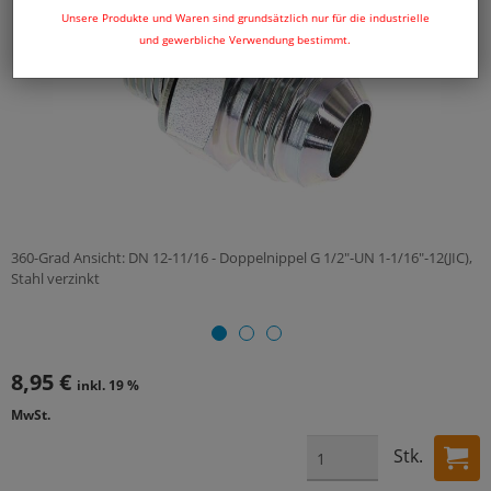
Unsere Produkte und Waren sind grundsätzlich nur für die industrielle
und gewerbliche Verwendung bestimmt.
360-Grad Ansicht: DN 12-11/16 - Doppelnippel G 1/2"-UN 1-1/16"-12(JIC),
Stahl verzinkt
8,95 €
inkl. 19 %
MwSt.
Stk.