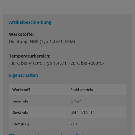
Artikelbeschreibung
Werkstoffe:
Dichtung: NBR (Typ 1.4571: FKM)
Temperaturbereich:
-30°C bis +100°C (Typ 1.4571: -20°C bis +200°C)
Eigenschaften
Werk­stoff
Stahl ver­zinkt
Ge­win­de
G 1/2"
Ge­win­de
UN 1-1/16"-12
PN* [bar]
210