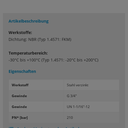
Artikelbeschreibung
Werkstoffe:
Dichtung: NBR (Typ 1.4571: FKM)
Temperaturbereich:
-30°C bis +100°C (Typ 1.4571: -20°C bis +200°C)
Eigenschaften
Werk­stoff
Stahl ver­zinkt
Ge­win­de
G 3/4"
Ge­win­de
UN 1-1/16"-12
PN* [bar]
210