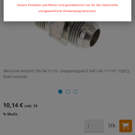
Unsere Produkte und Waren sind grundsätzlich nur für die industrielle
und gewerbliche Verwendung bestimmt.
360-Grad Ansicht: DN 34-11/16 - Doppelnippel G 3/4"-UN 1-1/16"-12(JIC),
Stahl verzinkt
10,14 €
inkl. 19
% MwSt.
Stk.