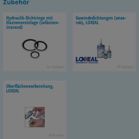
Zubehör
Hydraulik-​Dichtringe mit
Ge­win­de­dich­tun­gen (an­ae­
Elas­to­me­r­ein­la­ge (selbst­zen­
rob), LO­XE­AL
trie­rend)
61 Ar­ti­kel
16 Ar­ti­kel
Ober­flä­chen­vor­be­rei­tung,
LO­XE­AL
4 Ar­ti­kel