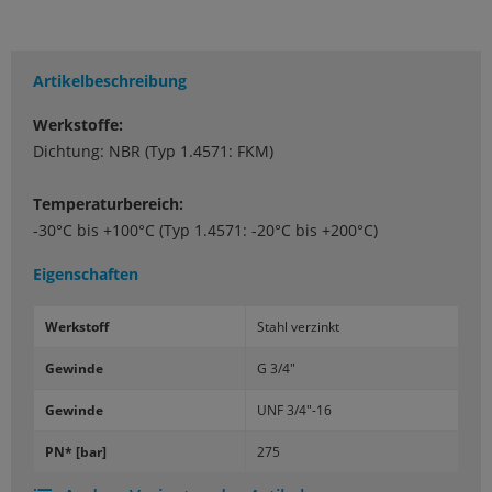
Artikelbeschreibung
Werkstoffe:
Dichtung: NBR (Typ 1.4571: FKM)
Temperaturbereich:
-30°C bis +100°C (Typ 1.4571: -20°C bis +200°C)
Eigenschaften
Werk­stoff
Stahl ver­zinkt
Ge­win­de
G 3/4"
Ge­win­de
UNF 3/4"-16
PN* [bar]
275