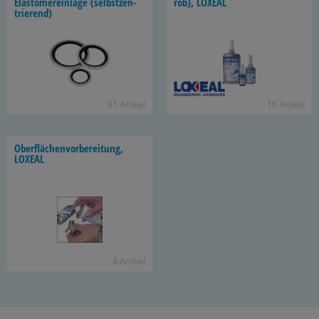
Elas­to­me­r­ein­la­ge (selbst­zen­
rob), LO­XE­AL
trie­rend)
61 Ar­ti­kel
16 Ar­ti­kel
Ober­flä­chen­vor­be­rei­tung,
LO­XE­AL
4 Ar­ti­kel