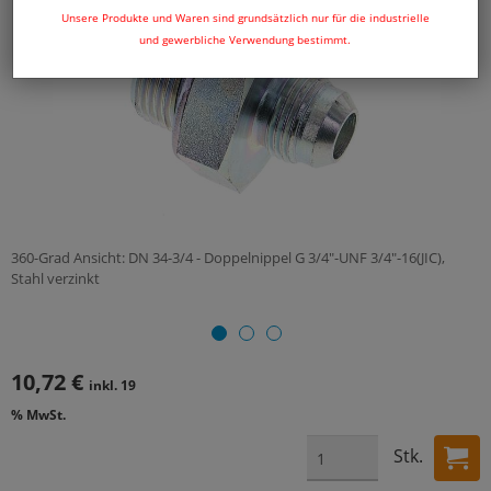
Unsere Produkte und Waren sind grundsätzlich nur für die industrielle
und gewerbliche Verwendung bestimmt.
360-Grad Ansicht: DN 34-3/4 - Doppelnippel G 3/4"-UNF 3/4"-16(JIC),
Stahl verzinkt
10,72 €
inkl. 19
% MwSt.
Stk.