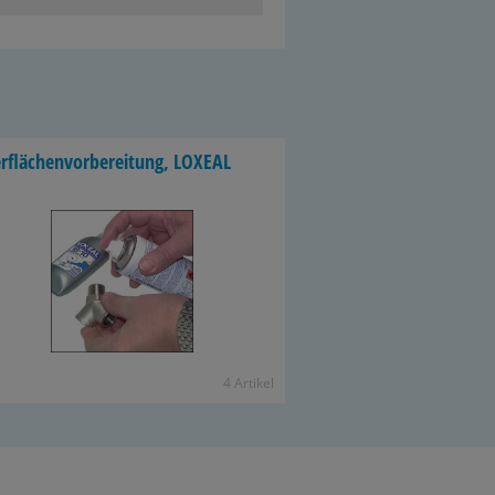
­flä­chen­vor­be­rei­tung, LO­XE­AL
4 Ar­ti­kel