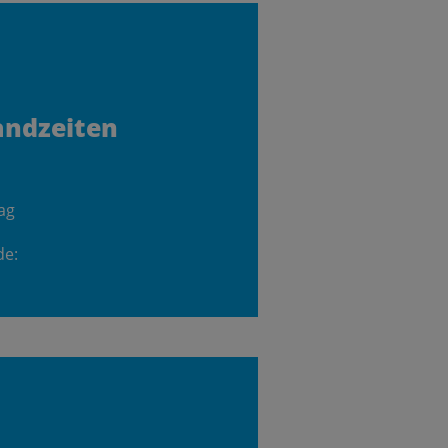
andzeiten
ag
de: