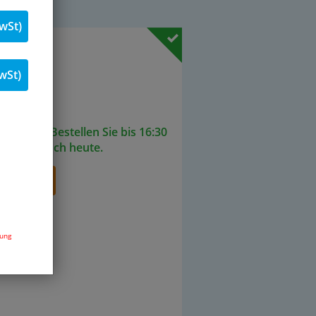
wSt)
 % MwSt.
wSt)
Stk.
ieferbar. Bestellen Sie bis 16:30
senden noch heute.
renkorb
dung