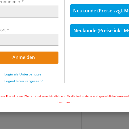
ennummer
*
inkl. MwSt.
Neukunde (Preise zzgl. M
6,07 €
inkl. 19
ort
*
Neukunde (Preise inkl. M
Menge
Sofort ab Lager l
Anmelden
Uhr und wir ver
In den Wa
Login als Unterbenutzer
Login-Daten vergessen?
ere Produkte und Waren sind grundsätzlich nur für die industrielle und gewerbliche Verwen
bestimmt.