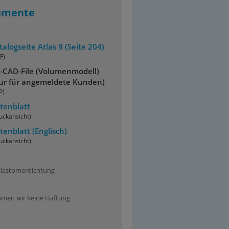
umente
talogseite Atlas 9 (Seite 204)
F)
-CAD-File (Volumenmodell)
ur für angemeldete Kunden)
P)
tenblatt
uckansicht)
tenblatt
(Englisch)
uckansicht)
e Elastomerdichtung
ehmen wir keine Haftung.