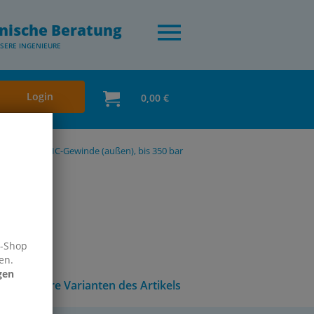
nische Beratung
SERE INGENIEURE
Login
0,00 €
-Gewinde / JIC-Gewinde (außen), bis 350 bar
e-Shop
en.
gen
Andere Varianten des Artikels