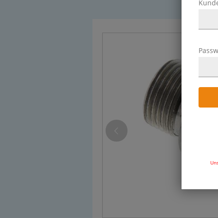
Kund
Passw
Uns