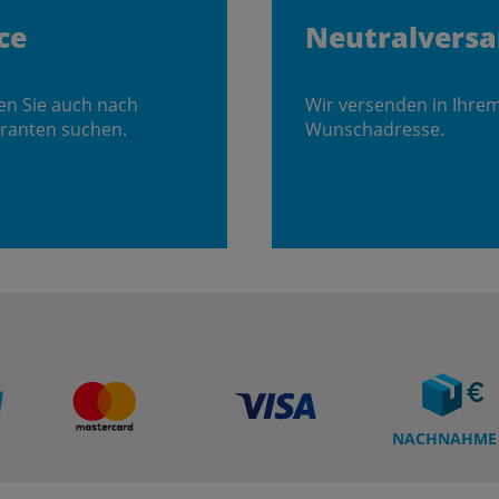
ce
Neutralvers
en Sie auch nach
Wir versenden in Ihre
ranten suchen.
Wunschadresse.
NACHNAHME