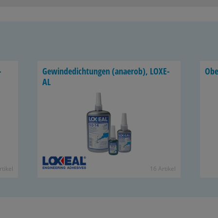
­
Ge­win­de­dich­tun­gen (an­ae­rob), LO­XE­
Ober
AL
­ti­kel
16 Ar­ti­kel