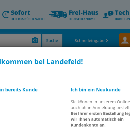
Sofort
Frei-Haus
Tech
LIEFERBAR ÜBER NACHT
DEUTSCHLANDWEIT
DURCH UN
Suche
Schnelleingabe
lkommen bei Landefeld!
ler & Formstücke)
Doppelnippel & Verschraubungen
Doppelnippel mit G
3/8"-UNF 3/4"-16(JIC),
bin bereits Kunde
Ich bin ein Neukunde
Sie können in unserem Onlin
auch ohne Anmeldung bestell
 **
Bei Ihrer ersten Bestellung le
wir Ihnen automatisch ein
Kundenkonto an.