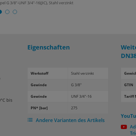
el G 3/8"-UNF 3/4"-16(JIC), Stahl verzinkt
Eigenschaften
Weit
DN38
Werk­stoff
Stahl ver­zinkt
Gewic
)
Ge­win­de
G 3/8"
GTIN
Ge­win­de
UNF 3/4"-16
Tariff 
0°C bis
PN* [bar]
275
YouTu
Andere Varianten des Artikels
Ad
Tr