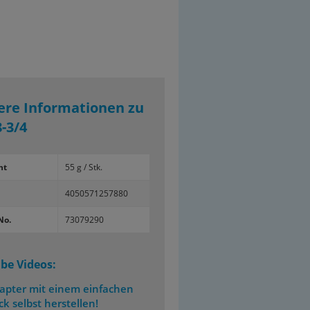
ere Informationen zu
-3/4
ht
55 g / Stk.
4050571257880
No.
73079290
be Videos:
apter mit einem einfachen
ick selbst herstellen!