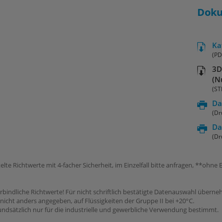
Dok
Ka
(PD
3D
(N
(ST
Da
(Dr
Da
(Dr
elte Richtwerte mit 4-facher Sicherheit, im Einzelfall bitte anfragen, **ohn
rbindliche Richtwerte! Für nicht schriftlich bestätigte Datenauswahl übern
icht anders angegeben, auf Flüssigkeiten der Gruppe II bei +20°C.
dsätzlich nur für die industrielle und gewerbliche Verwendung bestimmt.