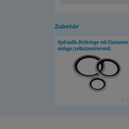
Zubehör
Hydraulik-​Dichtringe mit Elas­to­me­r
ein­la­ge (selbst­zen­trie­rend)
61 Ar