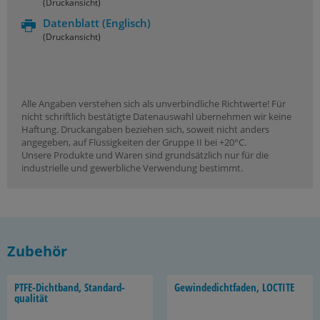
(Druckansicht)
Datenblatt
(Englisch)
(Druckansicht)
Alle Angaben verstehen sich als unverbindliche Richtwerte! Für
nicht schriftlich bestätigte Datenauswahl übernehmen wir keine
Haftung. Druckangaben beziehen sich, soweit nicht anders
angegeben, auf Flüssigkeiten der Gruppe II bei +20°C.
Unsere Produkte und Waren sind grundsätzlich nur für die
industrielle und gewerbliche Verwendung bestimmt.
Zubehör
PTFE-​Dichtband, Stan­dard­
Ge­win­de­dicht­fa­den, LOC­TI­TE
qua­li­tät