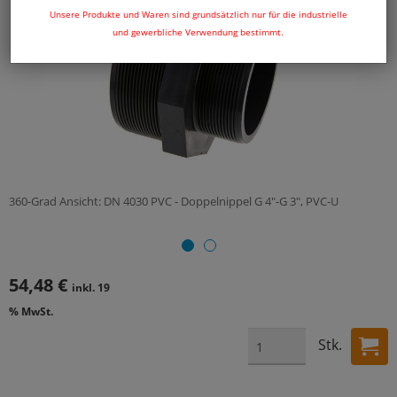
Unsere Produkte und Waren sind grundsätzlich nur für die industrielle
und gewerbliche Verwendung bestimmt.
360-Grad Ansicht: DN 4030 PVC - Doppelnippel G 4"-G 3", PVC-U
54,48 €
inkl. 19
% MwSt.
Stk.