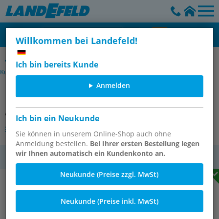
Willkommen bei Landefeld!
Doppelnippel mit zylindrischem Gewinde - PVC-U (nur für
Ich bin bereits Kunde
Kunststoffgewinde), PN 16
Anmelden
Doppelnippel G 4"-G 3", PVC-U
Artikelnummer:
DN 4030 PVC
Ich bin ein Neukunde
Andere Varianten des Artikels
Sie können in unserem Online-Shop auch ohne
Anmeldung bestellen.
Bei Ihrer ersten Bestellung legen
wir Ihnen automatisch ein Kundenkonto an.
MwSt.
Neukunde (Preise zzgl. MwSt)
Neukunde (Preise inkl. MwSt)