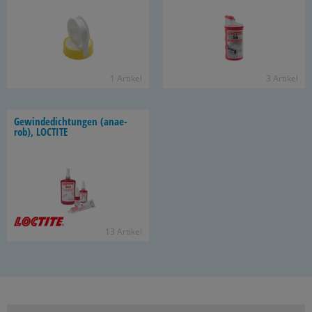
1 Ar­ti­kel
3 Ar­ti­kel
Ge­win­de­dich­tun­gen (an­ae­
rob), LOC­TI­TE
13 Ar­ti­kel