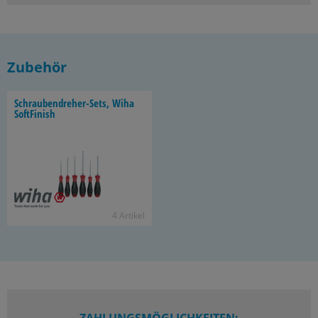
Zubehör
Schraubendreher-​Sets, Wiha
Soft­Fi­nish
4 Ar­ti­kel