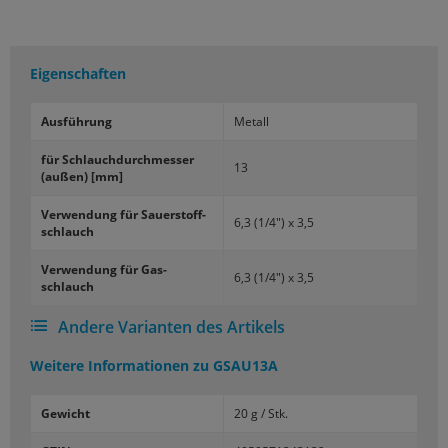
Eigenschaften
Aus­füh­rung
Me­tall
für Schlauch­durch­mes­ser
13
(außen) [mm]
Ver­wen­dung für Sauer­stoff­
6,3 (1/4") x 3,5
schlauch
Ver­wen­dung für Gas­
6,3 (1/4") x 3,5
schlauch
Andere Varianten des Artikels
Weitere Informationen zu
GSAU13A
Gewicht
20 g / Stk.