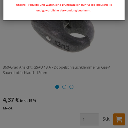
Unsere Produkte und Waren sind grundsätzlich nur für die industrielle
und gewerbliche Verwendung bestimmt.
360-Grad Ansicht: GSAU 13 A - Doppelschlauchklemme für Gas-/
Sauerstoffschlauch 13mm
4,37 €
inkl. 19 %
MwSt.
Stk.