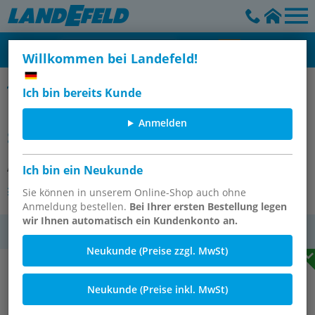
Willkommen bei Landefeld!
Doppel-Schlauchklemmen
Ich bin bereits Kunde
Doppelschlauchklemme für Gas-/
Anmelden
Sauerstoffschlauch 13mm
Artikelnummer:
GSAU 13 A
Ich bin ein Neukunde
Andere Varianten des Artikels
Sie können in unserem Online-Shop auch ohne
Anmeldung bestellen.
Bei Ihrer ersten Bestellung legen
wir Ihnen automatisch ein Kundenkonto an.
MwSt.
Neukunde (Preise zzgl. MwSt)
Neukunde (Preise inkl. MwSt)