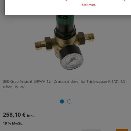
bestimmt.
360-Grad Ansicht: DRWH 12 - Druckminderer für Trinkwasser R 1/2", 1,5 -
6 bar, DVGW
258,10 €
inkl.
19 % MwSt.