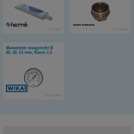
7 Ar­ti­kel
16 Ar­ti­kel
Ma­no­me­ter waa­ge­recht Ø
40, 50, 63 mm, Klas­se 2,5
99 Ar­ti­kel