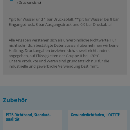
(Druckansicht)
*gilt für Wasser und 1 bar Druckabfall, **gilt für Wasser bei 8 bar
Eingangsdruck, 3 bar Ausgangsdruck und 0,9 bar Druckabfall
Alle Angaben verstehen sich als unverbindliche Richtwerte! Für
nicht schriftlich bestätigte Datenauswahl übernehmen wir keine
Haftung. Druckangaben beziehen sich, soweit nicht anders
angegeben, auf Flüssigkeiten der Gruppe II bei +20°C.
Unsere Produkte und Waren sind grundsätzlich nur für die
industrielle und gewerbliche Verwendung bestimmt.
Zubehör
PTFE-​Dichtband, Stan­dard­
Ge­win­de­dicht­fa­den, LOC­TI­TE
qua­li­tät