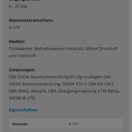
0 - 25 bar
Manometeranschluss:
G 1/4"
Medien:
Trinkwasser, Betriebswasser (neutral), ölfreie Druckluft
und Stickstoff
Zulassungen:
DIN DVGW Baumusterprüfung (Prüfgrundlagen DIN
DVGW Baumusterprüfung: DVGW 570-1, DIN EN 1567,
UBA BWGL-Metalle, UBA Übergangsregelung KTW BWGL,
DVGW W 270)
Eigenschaften
Ge­win­de
R 1/2"