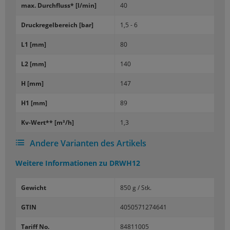
max. Durch­fluss* [l/min]
40
Druck­re­gel­be­reich [bar]
1,5 - 6
L1 [mm]
80
L2 [mm]
140
H [mm]
147
H1 [mm]
89
Kv-​Wert** [m³/h]
1,3
Andere Varianten des Artikels
Weitere Informationen zu
DRWH12
Gewicht
850 g / Stk.
GTIN
4050571274641
Tariff No.
84811005