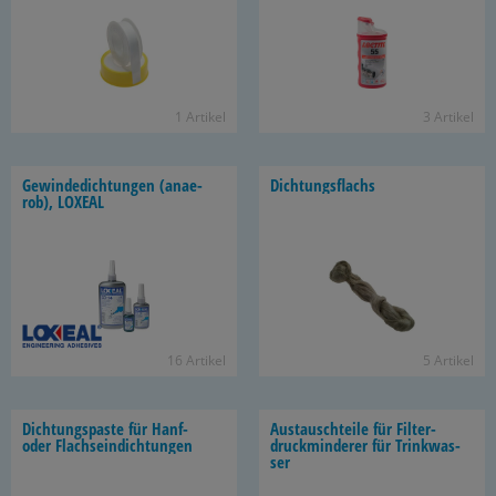
1 Ar­ti­kel
3 Ar­ti­kel
Ge­win­de­dich­tun­gen (an­ae­
Dich­tungs­flachs
rob), LO­XE­AL
16 Ar­ti­kel
5 Ar­ti­kel
Dich­tungs­pas­te für Hanf-
Aus­tausch­tei­le für Fil­ter­
oder Flach­s­ein­dich­tun­gen
druck­min­de­rer für Trink­was­
ser