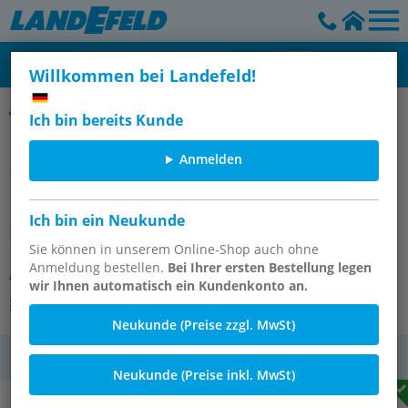
Willkommen bei Landefeld!
Ersatz-Kompaktmanometer - Eco-Line
Ich bin bereits Kunde
Anmelden
Eco-Line Kompaktmanometer 0 - 10
Ich bin ein Neukunde
bar
Sie können in unserem Online-Shop auch ohne
Anmeldung bestellen.
Bei Ihrer ersten Bestellung legen
Artikelnummer:
MANO EAR 10-C
wir Ihnen automatisch ein Kundenkonto an.
Andere Varianten des Artikels
Neukunde (Preise zzgl. MwSt)
MwSt.
Neukunde (Preise inkl. MwSt)