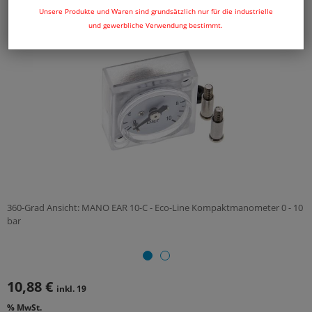
Unsere Produkte und Waren sind grundsätzlich nur für die industrielle
und gewerbliche Verwendung bestimmt.
360-Grad Ansicht: MANO EAR 10-C - Eco-Line Kompaktmanometer 0 - 10
bar
10,88 €
inkl. 19
% MwSt.