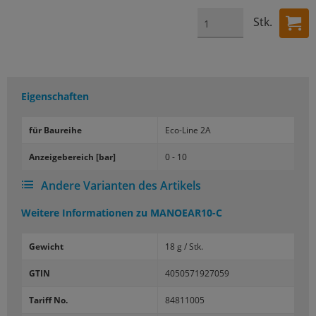
Stk.
Eigenschaften
für Bau­rei­he
Eco-​Line 2A
An­zei­ge­be­reich [bar]
0 - 10
Andere Varianten des Artikels
Weitere Informationen zu
MANOEAR10-C
Gewicht
18 g / Stk.
GTIN
4050571927059
Tariff No.
84811005