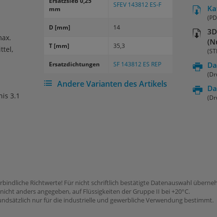
Er­satz­sieb 0,25
SFEV 143812 ES-F
Ka
mm
(PD
D [mm]
14
3D
max.
(N
T [mm]
35,3
ttel,
(ST
Er­satz­dich­tun­gen
SF 143812 ES REP
Da
(Dr
Andere Varianten des Artikels
Da
nis 3.1
(Dr
rbindliche Richtwerte! Für nicht schriftlich bestätigte Datenauswahl übern
icht anders angegeben, auf Flüssigkeiten der Gruppe II bei +20°C.
dsätzlich nur für die industrielle und gewerbliche Verwendung bestimmt.