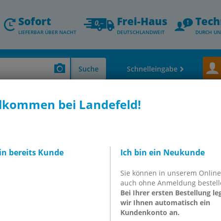
Sofort
Frei-Haus
Tech
LIEFERBAR ÜBER NACHT
DEUTSCHLANDWEIT
DURCH UN
Suche
Schnelleingabe
lkommen bei Landefeld!
e - Schmutzfänger
Schmutzfänger & Fußventile
Edelstahl-Schmutzfänge
utzfänger G 1/2", PN
bin bereits Kunde
Ich bin ein Neukunde
Sie können in unserem Onlin
auch ohne Anmeldung bestell
Bei Ihrer ersten Bestellung le
wir Ihnen automatisch ein
Kundenkonto an.
inkl. MwSt.