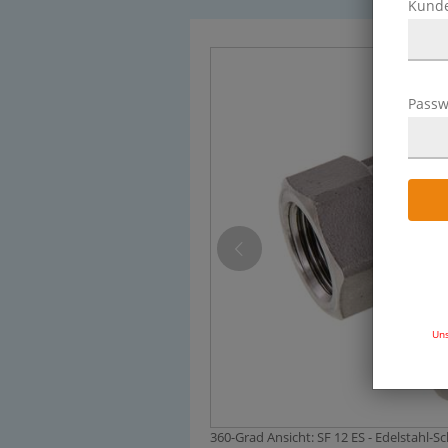
Kund
Passw
Uns
360-Grad Ansicht: SF 12 ES - Edelstahl-