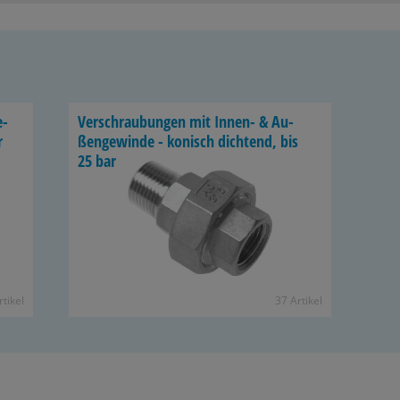
e­
Ver­schrau­bun­gen mit Innen-​ & Au­
r
ßen­ge­win­de - ko­nisch dich­tend, bis
25 bar
­ti­kel
37 Ar­ti­kel