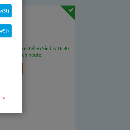
wSt)
. 19 % MwSt.
Stk.
wSt)
ieferbar. Bestellen Sie bis 16:30
senden noch heute.
renkorb
dung