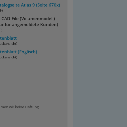
talogseite Atlas 9 (Seite 670x)
F)
-CAD-File (Volumenmodell)
ur für angemeldete Kunden)
P)
tenblatt
uckansicht)
tenblatt
(Englisch)
uckansicht)
ehmen wir keine Haftung.