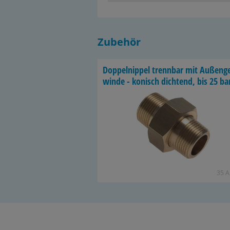
Zubehör
Dop­pel­nip­pel trenn­bar mit Au­ßen­g
win­de - ko­nisch dich­tend, bis 25 ba
35 Ar