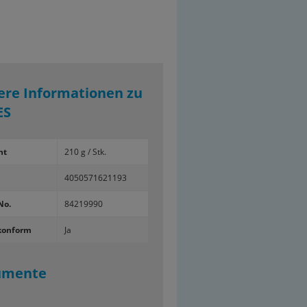
ere Informationen zu
ES
ht
210 g / Stk.
4050571621193
No.
84219990
konform
Ja
umente