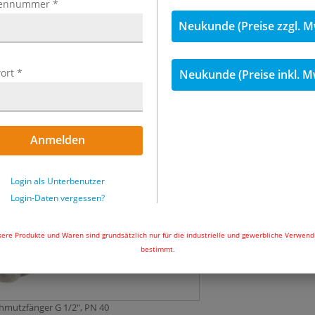
ennummer
*
Neukunde (Preise zzgl. M
127,31 €
inkl
Menge
ort
*
Neukunde (Preise inkl. M
Sofort ab Lager l
Uhr und wir ver
Anmelden
In den Wa
Login als Unterbenutzer
Login-Daten vergessen?
ere Produkte und Waren sind grundsätzlich nur für die industrielle und gewerbliche Verwen
bestimmt.
Schmutzfänger G 1/2", PN 40