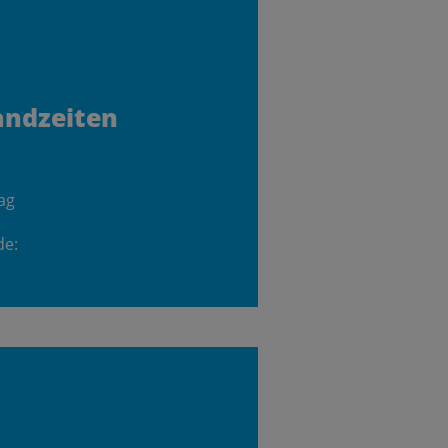
andzeiten
ag
de: