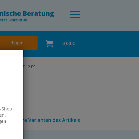
nische Beratung
SERE INGENIEURE
Login
0,00 €
r, PN 40
SF 12 ES
e-Shop
en.
Andere Varianten des Artikels
gen