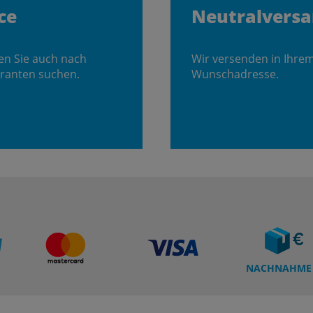
ce
Neutralvers
en Sie auch nach
Wir versenden in Ihre
ranten suchen.
Wunschadresse.
NACHNAHME