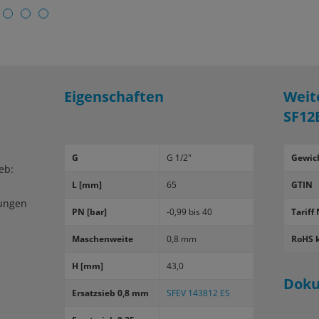
Eigenschaften
Weit
SF12
G
G 1/2"
Gewic
eb:
L [mm]
65
GTIN
tungen
PN [bar]
-0,99 bis 40
Tariff 
Ma­schen­wei­te
0,8 mm
RoHS 
H [mm]
43,0
Dok
Er­satz­sieb 0,8 mm
SFEV 143812 ES