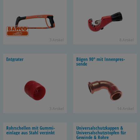
3 Ar­ti­kel
8 Ar­ti­kel
Ent­gra­ter
Bögen 90° mit In­nen­pres­
sen­de
3 Ar­ti­kel
14 Ar­ti­kel
Rohr­schel­len mit Gum­mi­
Uni­ver­sal­schutz­kap­pen &
ein­la­ge aus Stahl ver­zinkt
Uni­ver­sal­schutz­stop­fen für
Ge­win­de & Rohre