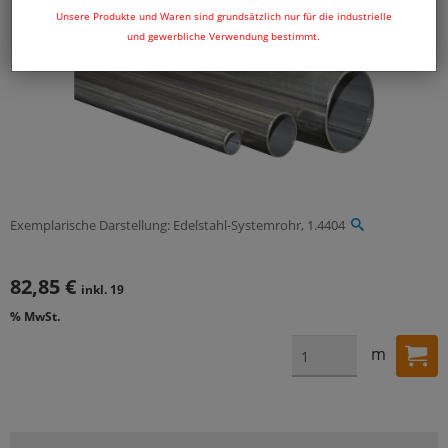
Unsere Produkte und Waren sind grundsätzlich nur für die industrielle
und gewerbliche Verwendung bestimmt.
Exemplarische Darstellung: Edelstahl-Systemrohr, 1.4404
82,85 €
inkl. 19
% MwSt.
m