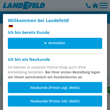
Willkommen bei Landefeld!
Edelstahl - Systemrohre, DIN EN 10312
Ich bin bereits Kunde
Edelstahl Systemrohr, DIN EN
Anmelden
10312, 28 x 1,2 mm, 1.4404
Artikelnummer:
PHR 28X1,2 ES
Ich bin ein Neukunde
Andere Varianten des Artikels
Sie können in unserem Online-Shop auch ohne
Anmeldung bestellen.
Bei Ihrer ersten Bestellung legen
wir Ihnen automatisch ein Kundenkonto an.
MwSt.
Neukunde (Preise zzgl. MwSt)
Neukunde (Preise inkl. MwSt)