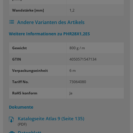
Wand­stär­ke [mm]
1,2
Andere Varianten des Artikels
Weitere Informationen zu
PHR28X1,2ES
Gewicht
800 g / m
GTIN
4050571547134
Verpackungseinheit
6 m
Tariff No.
73064080
RoHS konform
Ja
Dokumente
Katalogseite Atlas 9 (Seite 135)
(PDF)
Datenblatt