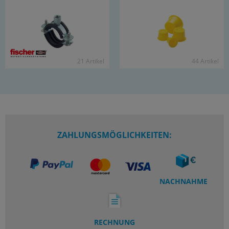
21 Ar­ti­kel
44 Ar­ti­kel
ZAHLUNGSMÖGLICHKEITEN:
NACHNAHME
RECHNUNG