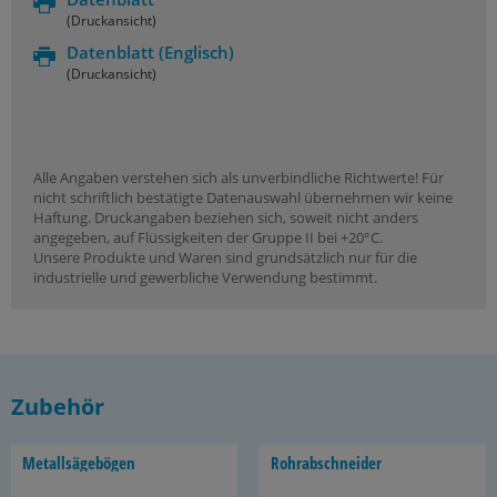
(Druckansicht)
Datenblatt
(Englisch)
(Druckansicht)
Alle Angaben verstehen sich als unverbindliche Richtwerte! Für
nicht schriftlich bestätigte Datenauswahl übernehmen wir keine
Haftung. Druckangaben beziehen sich, soweit nicht anders
angegeben, auf Flüssigkeiten der Gruppe II bei +20°C.
Unsere Produkte und Waren sind grundsätzlich nur für die
industrielle und gewerbliche Verwendung bestimmt.
Zubehör
Me­tall­sä­ge­bö­gen
Rohr­ab­schnei­der