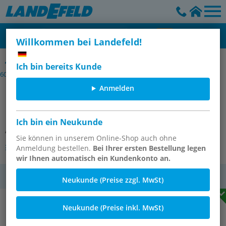
Willkommen bei Landefeld!
Einsteck-Widerstandsthermometer mit festem Kabel, DIN EN IEC
Ich bin bereits Kunde
60751 (Auslaufartikel)
Anmelden
Einsteck-Widerstandsthermometer
Pt100 (2-Leiter), 8x50mm
Ich bin ein Neukunde
Artikelnummer:
PT 1008/50
Sie können in unserem Online-Shop auch ohne
Andere Varianten des Artikels
Anmeldung bestellen.
Bei Ihrer ersten Bestellung legen
wir Ihnen automatisch ein Kundenkonto an.
MwSt.
Neukunde (Preise zzgl. MwSt)
Neukunde (Preise inkl. MwSt)