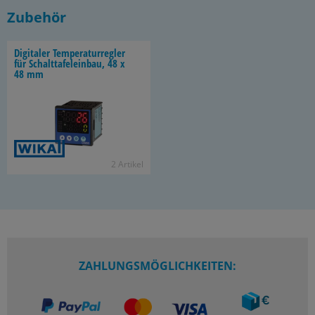
Zubehör
Di­gi­ta­ler Tem­pe­ra­tur­reg­ler
für Schalt­ta­fel­ein­bau, 48 x
48 mm
2 Ar­ti­kel
ZAHLUNGSMÖGLICHKEITEN: