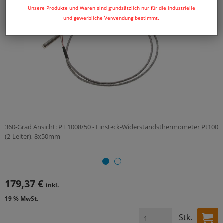
Unsere Produkte und Waren sind grundsätzlich nur für die industrielle
und gewerbliche Verwendung bestimmt.
360-Grad Ansicht: PT 1008/50 - Einsteck-Widerstandsthermometer Pt100
(2-Leiter), 8x50mm
179,37 €
inkl.
19 % MwSt.
Stk.