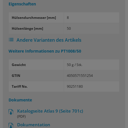
Eigenschaften
Hül­sen­durch­mes­ser [mm]
8
Hül­sen­län­ge [mm]
50
Andere Varianten des Artikels
Weitere Informationen zu
PT1008/50
Gewicht
50 g / Stk.
GTIN
4050571551254
Tariff No.
90251180
Dokumente
Katalogseite Atlas 9 (Seite 701c)
(PDF)
Dokumentation